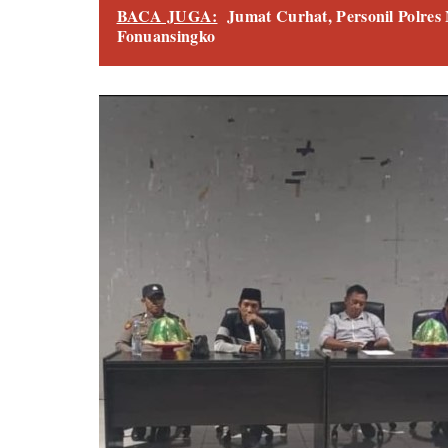
BACA JUGA:
Jumat Curhat, Personil Polre
Fonuansingko