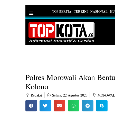
TOP BERITA
TERKINI
NASIONAL
HU
PEDOMAN MEDIA SIBER
Polres Morowali Akan Bent
Kolono
Redaksi
Selasa, 22 Agustus 2023
MOROWAL