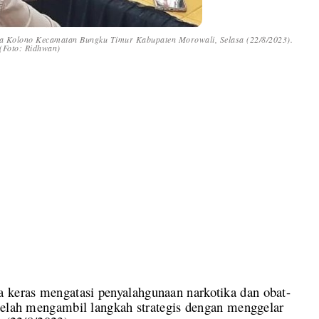
esa Kolono Kecamatan Bungku Timur Kabupaten Morowali, Selasa (22/8/2023).
(Foto: Ridhwan)
 keras mengatasi penyalahgunaan narkotika dan obat-
 telah mengambil langkah strategis dengan menggelar