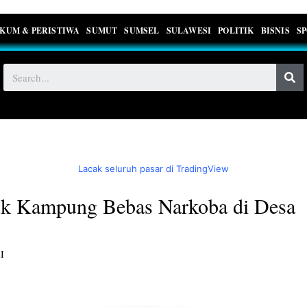
KUM & PERISTIWA
SUMUT
SUMSEL
SULAWESI
POLITIK
BISNIS
S
Lacak seluruh pasar di TradingView
uk Kampung Bebas Narkoba di Desa
I