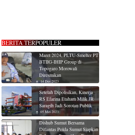
BERITA TERPOPULER
Maret 2024, PLTU-Smelter PT
BTIIG-IHIP Group di
Topogaro Morowali
Diresmikan
14 Des 2023
Setelah Dipolisikan, Kinerja
RS Efarina Etaham Milik JR
Saragih Jadi Sorotan Publik
05 Mei 2023
Dishub Sumut Bersama
Ditlantas Polda Sumut Siapkan