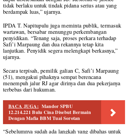
tidak berlaku untuk tindak pidana serius atau yang
berdampak luas,” ujarnya.
IPDA T. Napitupulu juga meminta publik, termasuk
wartawan, bersabar menunggu perkembangan
penyidikan. “Tenang saja, proses perkara terhadap
Safi’i Marpaung dan dua rekannya tetap kita
lanjutkan. Penyidik segera melengkapi berkasnya,”
ujarnya.
Secara terpisah, pemilik galian C, Safi’i Marpaung
(51), mengakui pihaknya sempat berencana
menempuh jalur RJ agar dirinya dan dua pekerjanya
terbebas dari hukuman.
BACA JUGA:
Mandor SPBU
12.214.221 Bulu Cina Disebut Bermain
Dengan Mafia BBM Tuai Sorotan
“Sebelumnya sudah ada langkah yang dibahas untuk