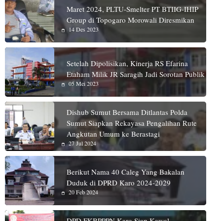
Maret 2024, PLTU-Smelter PT BTIIG-IHIP
Group di Topogaro Morowali Diresmikan
14 Des 2023
Setelah Dipolisikan, Kinerja RS Efarina
Etaham Milik JR Saragih Jadi Sorotan Publik
05 Mei 2023
Dishub Sumut Bersama Ditlantas Polda
Sumut Siapkan Rekayasa Pengalihan Rute
Angkutan Umum ke Berastagi
27 Jul 2024
Berikut Nama 40 Caleg Yang Bakalan
Duduk di DPRD Karo 2024-2029
20 Feb 2024
DPD FKBPPPN Karo Siap Kawal