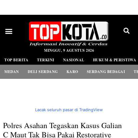
PEDOMAN MEDIA SIBER
MINGGU, 9 AGUSTUS 2026
TOP BERITA
TERKINI
NASIONAL
HUKUM & PERISTIWA
MEDAN
DELI SERDANG
KARO
SERDANG BEDAGAI
T
Lacak seluruh pasar di TradingView
Polres Asahan Tegaskan Kasus Galian
C Maut Tak Bisa Pakai Restorative