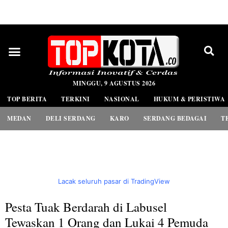
PEDOMAN MEDIA SIBER
MINGGU, 9 AGUSTUS 2026
TOP BERITA
TERKINI
NASIONAL
HUKUM & PERISTIWA
MEDAN
DELI SERDANG
KARO
SERDANG BEDAGAI
T
Lacak seluruh pasar di TradingView
Pesta Tuak Berdarah di Labusel
Tewaskan 1 Orang dan Lukai 4 Pemuda