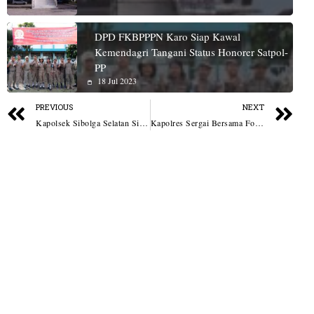
DPD FKBPPPN Karo Siap Kawal
Kemendagri Tangani Status Honorer Satpol-
PP
18 Jul 2023
PREVIOUS
NEXT
Kapolsek Sibolga Selatan Sidak Pos Satkamling, Ajak Petugas Tingkatkan Kewaspadaan
Kapolres Sergai Bersama Forkopimda Laksanakan Panen Raya Jagung Serentak Kuartal II Tahun 2025