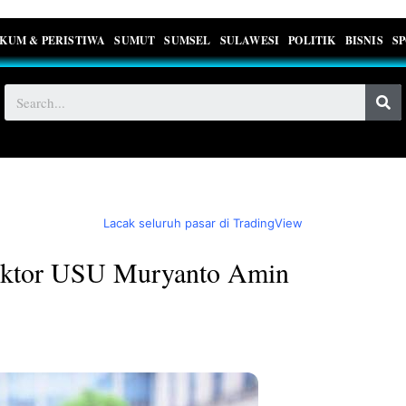
KUM & PERISTIWA
SUMUT
SUMSEL
SULAWESI
POLITIK
BISNIS
S
Lacak seluruh pasar di TradingView
ektor USU Muryanto Amin