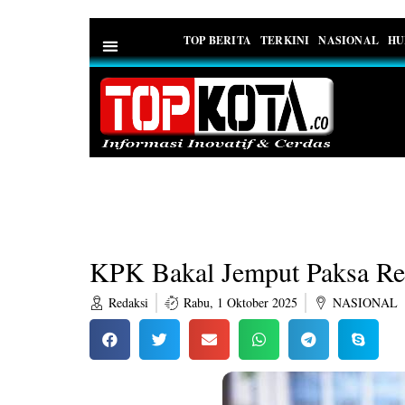
TOP BERITA
TERKINI
NASIONAL
HU
PEDOMAN MEDIA SIBER
KPK Bakal Jemput Paksa R
Redaksi
Rabu, 1 Oktober 2025
NASIONAL