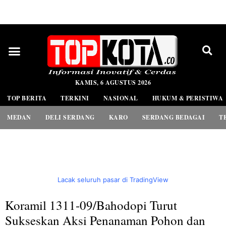
PEDOMAN MEDIA SIBER
KAMIS, 6 AGUSTUS 2026
TOP BERITA
TERKINI
NASIONAL
HUKUM & PERISTIWA
MEDAN
DELI SERDANG
KARO
SERDANG BEDAGAI
T
Lacak seluruh pasar di TradingView
Koramil 1311-09/Bahodopi Turut
Sukseskan Aksi Penanaman Pohon dan