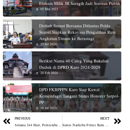
Etaham Milik JR Saragih Jadi Sorotan Publik
05 Mei 2023
Dishub Sumut Bersama Ditlantas Polda
Sumut Siapkan Rekayasa Pengalihan Rute
Angkutan Umum ke Berastagi
27 Jul 2024
Berikut Nama 40 Caleg Yang Bakalan
Duduk di DPRD Karo 2024-2029
20 Feb 2024
DPD FKBPPPN Karo Siap Kawal
Kemendagri Tangani Status Honorer Satpol-
PP
18 Jul 2023
PREVIOUS
NEXT
Selama 244 Hari, Polrestabes Medan Musnahkan Berbagai Jenis Narkoba Dari Komplotan Jaringan Internasional
Satres Narkoba Polres Batu Bara Tangkap 3 Pelaku dan Sita Sabu 1,92 Gram