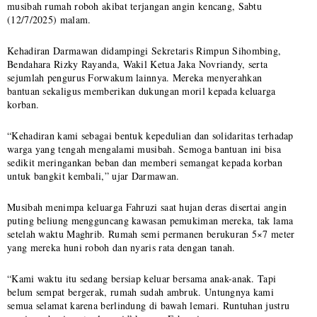
musibah rumah roboh akibat terjangan angin kencang, Sabtu
(12/7/2025) malam.
Kehadiran Darmawan didampingi Sekretaris Rimpun Sihombing,
Bendahara Rizky Rayanda, Wakil Ketua Jaka Novriandy, serta
sejumlah pengurus Forwakum lainnya. Mereka menyerahkan
bantuan sekaligus memberikan dukungan moril kepada keluarga
korban.
“Kehadiran kami sebagai bentuk kepedulian dan solidaritas terhadap
warga yang tengah mengalami musibah. Semoga bantuan ini bisa
sedikit meringankan beban dan memberi semangat kepada korban
untuk bangkit kembali,” ujar Darmawan.
Musibah menimpa keluarga Fahruzi saat hujan deras disertai angin
puting beliung mengguncang kawasan pemukiman mereka, tak lama
setelah waktu Maghrib. Rumah semi permanen berukuran 5×7 meter
yang mereka huni roboh dan nyaris rata dengan tanah.
“Kami waktu itu sedang bersiap keluar bersama anak-anak. Tapi
belum sempat bergerak, rumah sudah ambruk. Untungnya kami
semua selamat karena berlindung di bawah lemari. Runtuhan justru