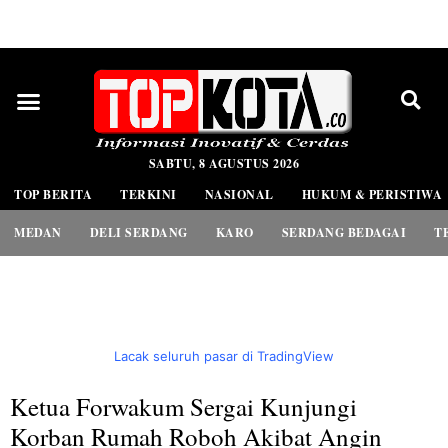
PEDOMAN MEDIA SIBER
SABTU, 8 AGUSTUS 2026
TOP BERITA
TERKINI
NASIONAL
HUKUM & PERISTIWA
MEDAN
DELI SERDANG
KARO
SERDANG BEDAGAI
T
Lacak seluruh pasar di TradingView
Ketua Forwakum Sergai Kunjungi
Korban Rumah Roboh Akibat Angin