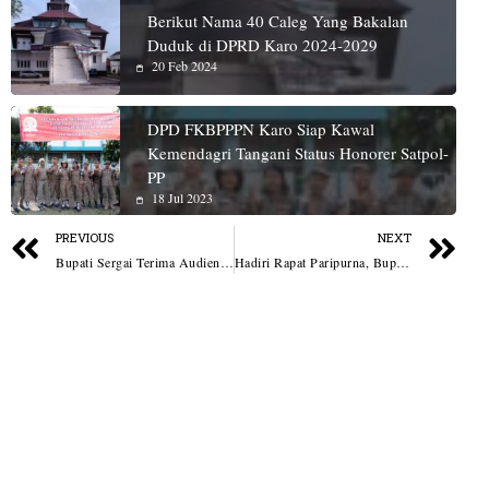
Berikut Nama 40 Caleg Yang Bakalan
Duduk di DPRD Karo 2024-2029
20 Feb 2024
DPD FKBPPPN Karo Siap Kawal
Kemendagri Tangani Status Honorer Satpol-
PP
18 Jul 2023
PREVIOUS
NEXT
Bupati Sergai Terima Audiensi Lima Kelompok Masyarakat, Bahas Pemberangkatan Umroh Hingga Penanganan Narkoba
Hadiri Rapat Paripurna, Bupati Apresiasi Kinerja DPRD Kabupaten Asahan