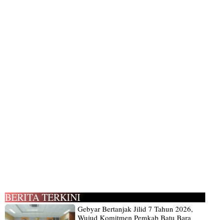
BERITA TERKINI
Gebyar Bertanjak Jilid 7 Tahun 2026,
Wujud Komitmen Pemkab Batu Bara