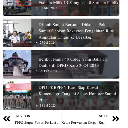
Etaham Milik JR Saragih Jadi Sorotan Publik
05 Mei 2023
Dishub Sumut Bersama Ditlantas Polda
Sumut Siapkan Rekayasa Pengalihan Rute
Angkutan Umum ke Berastagi
27 Jul 2024
Berikut Nama 40 Caleg Yang Bakalan
Duduk di DPRD Karo 2024-2029
20 Feb 2024
DPD FKBPPPN Karo Siap Kawal
Kemendagri Tangani Status Honorer Satpol-
PP
18 Jul 2023
PREVIOUS
NEXT
TPPS Sergai Fokus Perkuat Peran Keluarga Dalam Upaya Penurunan Stunting
Ketua Forwakum Sergai Kunjungi Korban Rumah Roboh Akibat Angin Kencang