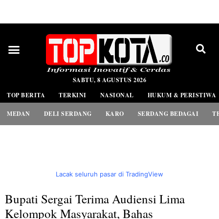
PEDOMAN MEDIA SIBER
SABTU, 8 AGUSTUS 2026
TOP BERITA
TERKINI
NASIONAL
HUKUM & PERISTIWA
MEDAN
DELI SERDANG
KARO
SERDANG BEDAGAI
T
Lacak seluruh pasar di TradingView
Bupati Sergai Terima Audiensi Lima
Kelompok Masyarakat, Bahas