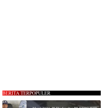
BERITA TERPOPULER
Maret 2024, PLTU-Smelter PT BTIIG-IHIP