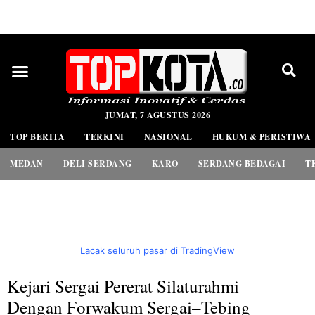
PEDOMAN MEDIA SIBER
JUMAT, 7 AGUSTUS 2026
TOP BERITA
TERKINI
NASIONAL
HUKUM & PERISTIWA
MEDAN
DELI SERDANG
KARO
SERDANG BEDAGAI
T
Lacak seluruh pasar di TradingView
Kejari Sergai Pererat Silaturahmi
Dengan Forwakum Sergai–Tebing