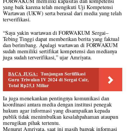
FORWAKUM memiliki kapasitas dan kompetensi
yang baik karena telah mengikuti Uji Kompetensi
Wartawan (UKW) serta berasal dari media yang telah
terverifikasi.
“Saya yakin wartawan di FORWAKUM Sergai–
Tebing Tinggi dapat memberikan berita yang faktual
dan berimbang. Apalagi wartawan di FORWAKUM
sudah memiliki sertifikat kompetensi dan medianya
juga sudah terverifikasi,” ujar Amriyata.
BACA JUGA:
Tunjangan Sertifikasi
Guru Triwulan IV 2024 di Sergai Cair,
Total Rp25,1 Miliar
Ia juga menekankan pentingnya komunikasi dan
koordinasi antara media dengan institusi penegak
hukum agar informasi yang disampaikan kepada
publik tidak menimbulkan kesalahpahaman ataupun
merugikan pihak tertentu.
Menurut Amriyata, saat ini masih banyak informasi