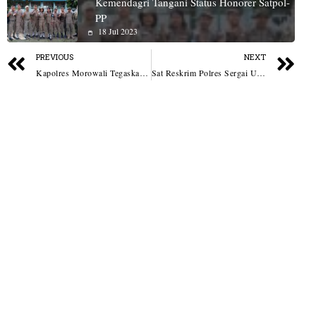
Kemendagri Tangani Status Honorer Satpol-
PP
18 Jul 2023
PREVIOUS
NEXT
Kapolres Morowali Tegaskan Seluruh Aduan Masyarakat Tetap Diproses Sesuai Hukum
Sat Reskrim Polres Sergai Ungkap Kasus Pencurian AC, Dua Pelaku Diamankan