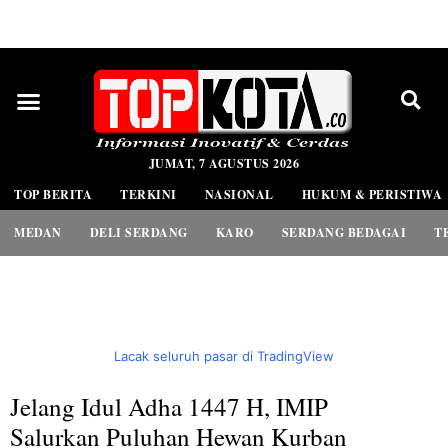
PEDOMAN MEDIA SIBER
JUMAT, 7 AGUSTUS 2026
TOP BERITA
TERKINI
NASIONAL
HUKUM & PERISTIWA
MEDAN
DELI SERDANG
KARO
SERDANG BEDAGAI
T
Lacak seluruh pasar di TradingView
Jelang Idul Adha 1447 H, IMIP
Salurkan Puluhan Hewan Kurban