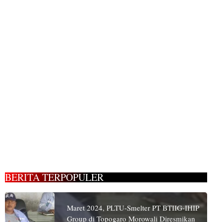
BERITA TERPOPULER
Maret 2024, PLTU-Smelter PT BTIIG-IHIP
Group di Topogaro Morowali Diresmikan