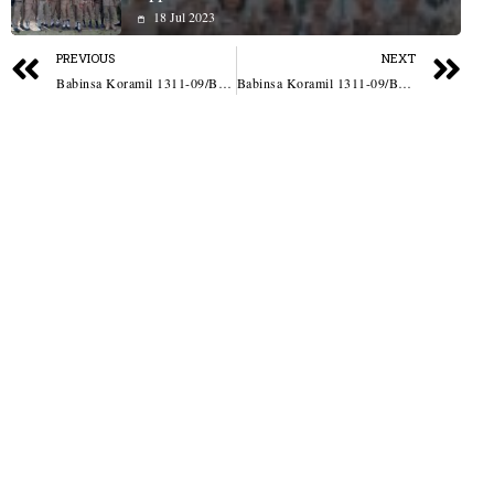
18 Jul 2023
PREVIOUS
NEXT
Babinsa Koramil 1311-09/Bahodopi Tetap Siaga dan Pantau Titik Rawan Banjir Saat Hujan Tinggi
Babinsa Koramil 1311-09/Bahodopi Bersama Forkopimcan Bhabinkamtibmas Polsek Bahodopi Tertibkan Pedagang Kaki Lima