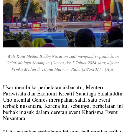
Wali Kota Medan Bobby Nasution saat menghadiri pembukaan
Gelar Melayu Serumpun (Gemes) ke-7 Tahun 2024 yang digelar
Pemko Medan di Istana Maimun, Rabu (29/5/2024). (Ayu)
Usai membuka perhelatan akbar itu, Menteri
Pariwisata dan Ekonomi Kreatif Sandiaga Salahuddin
Uno menilai Gemes merupakan salah satu event
terbaik nusantara. Karena itu, sebutnya, perhelatan ini
berhak masuk dalam deretan event Kharisma Event
Nusantara.
“Kita harapkan perhelatan ini juga jadi pemicu geliat