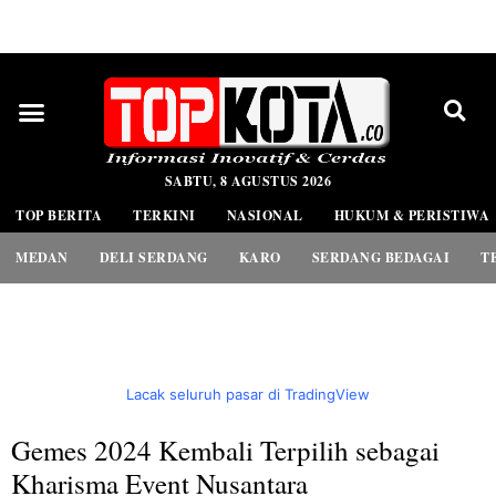
PEDOMAN MEDIA SIBER
SABTU, 8 AGUSTUS 2026
TOP BERITA
TERKINI
NASIONAL
HUKUM & PERISTIWA
MEDAN
DELI SERDANG
KARO
SERDANG BEDAGAI
T
Lacak seluruh pasar di TradingView
Gemes 2024 Kembali Terpilih sebagai
Kharisma Event Nusantara