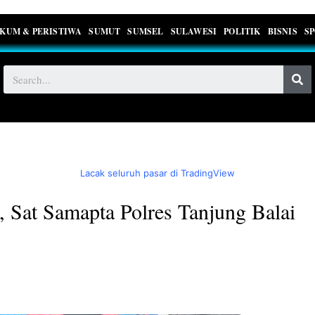
KUM & PERISTIWA
SUMUT
SUMSEL
SULAWESI
POLITIK
BISNIS
S
Lacak seluruh pasar di TradingView
 Sat Samapta Polres Tanjung Balai