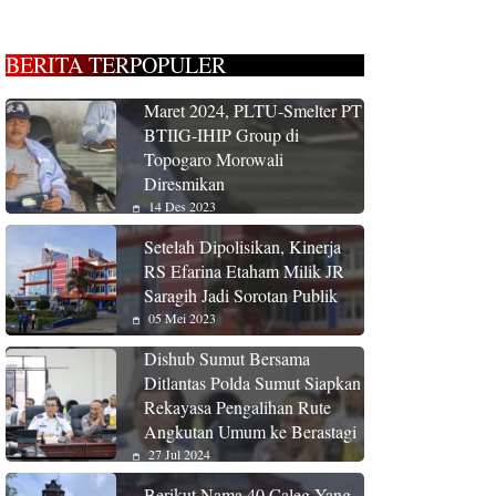
BERITA TERPOPULER
Maret 2024, PLTU-Smelter PT
BTIIG-IHIP Group di
Topogaro Morowali
Diresmikan
14 Des 2023
Setelah Dipolisikan, Kinerja
RS Efarina Etaham Milik JR
Saragih Jadi Sorotan Publik
05 Mei 2023
Dishub Sumut Bersama
Ditlantas Polda Sumut Siapkan
Rekayasa Pengalihan Rute
Angkutan Umum ke Berastagi
27 Jul 2024
Berikut Nama 40 Caleg Yang