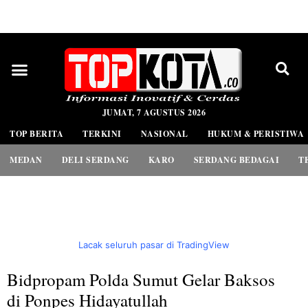
PEDOMAN MEDIA SIBER
JUMAT, 7 AGUSTUS 2026
TOP BERITA
TERKINI
NASIONAL
HUKUM & PERISTIWA
MEDAN
DELI SERDANG
KARO
SERDANG BEDAGAI
T
Lacak seluruh pasar di TradingView
Bidpropam Polda Sumut Gelar Baksos
di Ponpes Hidayatullah