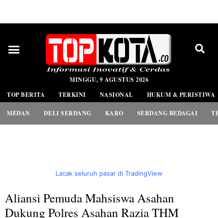
PEDOMAN MEDIA SIBER
MINGGU, 9 AGUSTUS 2026
TOP BERITA
TERKINI
NASIONAL
HUKUM & PERISTIWA
MEDAN
DELI SERDANG
KARO
SERDANG BEDAGAI
T
Lacak seluruh pasar di TradingView
Aliansi Pemuda Mahsiswa Asahan
Dukung Polres Asahan Razia THM