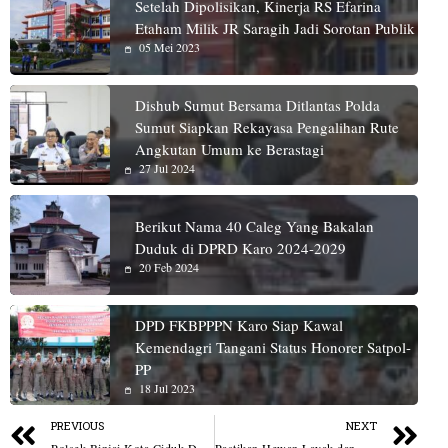
Setelah Dipolisikan, Kinerja RS Efarina
Etaham Milik JR Saragih Jadi Sorotan Publik
05 Mei 2023
Dishub Sumut Bersama Ditlantas Polda
Sumut Siapkan Rekayasa Pengalihan Rute
Angkutan Umum ke Berastagi
27 Jul 2024
Berikut Nama 40 Caleg Yang Bakalan
Duduk di DPRD Karo 2024-2029
20 Feb 2024
DPD FKBPPPN Karo Siap Kawal
Kemendagri Tangani Status Honorer Satpol-
PP
18 Jul 2023
PREVIOUS
NEXT
Polsek Binjai Kota Ciduk Dua Pengedar Narkoba
Pastikan Hewan Layak dan Sehat, Pemkab Asahan Gelar Pemeriksaan Kesehatan Hewan Qurban