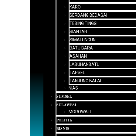
KARO
SERDANG BEDAGAI
TEBING TINGGI
SIANTAR
SIMALUNGUN
BATU BARA
ASAHAN
LABUHANBATU
TAPSEL
TANJUNG BALAI
NIAS
SUMSEL
SULAWESI
MOROWALI
POLITIK
BISNIS