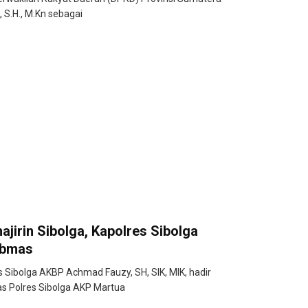
, S.H., M.Kn sebagai
ajirin Sibolga, Kapolres Sibolga
ibmas
Sibolga AKBP Achmad Fauzy, SH, SIK, MIK, hadir
s Polres Sibolga AKP Martua