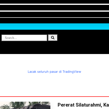
Lacak seluruh pasar di TradingView
Pererat Silaturahmi, K