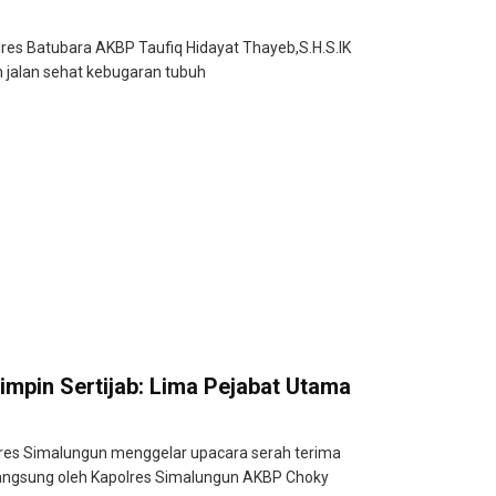
s Batubara AKBP Taufiq Hidayat Thayeb,S.H.S.IK
 jalan sehat kebugaran tubuh
mpin Sertijab: Lima Pejabat Utama
es Simalungun menggelar upacara serah terima
 langsung oleh Kapolres Simalungun AKBP Choky