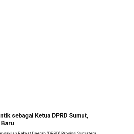
lantik sebagai Ketua DPRD Sumut,
 Baru
wakilan Rakyat Daerah (DPRD) Provinsi Sumatera