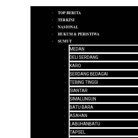
TOP BERITA
TERKINI
NASIONAL
HUKUM & PERISTIWA
SUMUT
PEDOMAN
MEDAN
MEDIA
DELI SERDANG
SIBER
IKLAN
KARO
REDAKSI
SERDANG BEDAGAI
TEBING TINGGI
SIANTAR
SIMALUNGUN
BATU BARA
ASAHAN
LABUHANBATU
TAPSEL