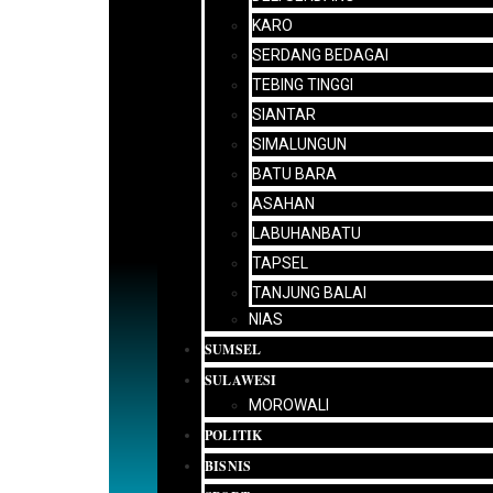
KARO
SERDANG BEDAGAI
TEBING TINGGI
SIANTAR
SIMALUNGUN
BATU BARA
ASAHAN
LABUHANBATU
TAPSEL
TANJUNG BALAI
NIAS
SUMSEL
SULAWESI
MOROWALI
POLITIK
BISNIS