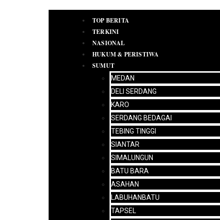
TOP BERITA
TERKINI
NASIONAL
HUKUM & PERISTIWA
SUMUT
PEDOMAN
MEDAN
MEDIA
DELI SERDANG
SIBER
IKLAN
KARO
REDAKSI
SERDANG BEDAGAI
TEBING TINGGI
SIANTAR
SIMALUNGUN
BATU BARA
ASAHAN
LABUHANBATU
TAPSEL