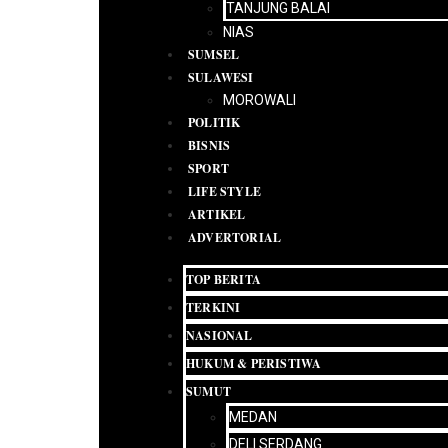
TANJUNG BALAI
NIAS
SUMSEL
SULAWESI
MOROWALI
POLITIK
BISNIS
SPORT
LIFE STYLE
ARTIKEL
ADVERTORIAL
TOP BERITA
TERKINI
NASIONAL
HUKUM & PERISTIWA
SUMUT
MEDAN
DELI SERDANG