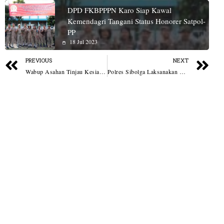
DPD FKBPPPN Karo Siap Kawal
Kemendagri Tangani Status Honorer Satpol-
PP
18 Jul 2023
PREVIOUS
NEXT
Wabup Asahan Tinjau Kesiapan Pasokan BBM di Terminal Fuel Kisaran Jelang Arus Mudik Idul Fitri 1446 H
Polres Sibolga Laksanakan Apel Gelar Pasukan Ops Ketupat Toba 2025