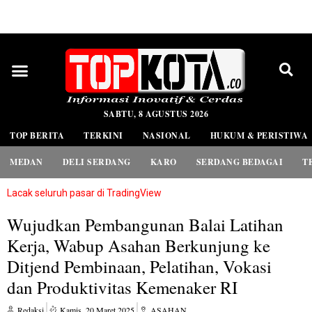
PEDOMAN MEDIA SIBER
SABTU, 8 AGUSTUS 2026
TOP BERITA
TERKINI
NASIONAL
HUKUM & PERISTIWA
MEDAN
DELI SERDANG
KARO
SERDANG BEDAGAI
T
Lacak seluruh pasar di TradingView
Wujudkan Pembangunan Balai Latihan
Kerja, Wabup Asahan Berkunjung ke
Ditjend Pembinaan, Pelatihan, Vokasi
dan Produktivitas Kemenaker RI
Redaksi
Kamis, 20 Maret 2025
ASAHAN