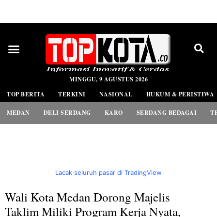
PEDOMAN MEDIA SIBER
MINGGU, 9 AGUSTUS 2026
TOP BERITA
TERKINI
NASIONAL
HUKUM & PERISTIWA
MEDAN
DELI SERDANG
KARO
SERDANG BEDAGAI
T
Lacak seluruh pasar di TradingView
Wali Kota Medan Dorong Majelis
Taklim Miliki Program Kerja Nyata,