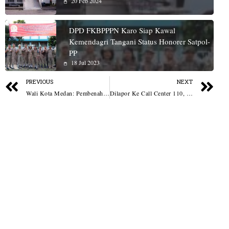
20 Feb 2024
DPD FKBPPPN Karo Siap Kawal
Kemendagri Tangani Status Honorer Satpol-
PP
18 Jul 2023
PREVIOUS
NEXT
Wali Kota Medan: Pembenahan Belawan Tak Bisa Parsial, Legalitas Lahan Hingga Rob Harus Dituntaskan
Dilapor Ke Call Center 110, Polsek Pulau Rakyat Berhasil Tangkap Terduga Pelaku Penyalahgunaan Narkotika