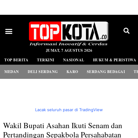
PEDOMAN MEDIA SIBER
JUMAT, 7 AGUSTUS 2026
TOP BERITA
TERKINI
NASIONAL
HUKUM & PERISTIWA
MEDAN
DELI SERDANG
KARO
SERDANG BEDAGAI
T
Lacak seluruh pasar di TradingView
Wakil Bupati Asahan Ikuti Senam dan
Pertandingan Sepakbola Persahabatan