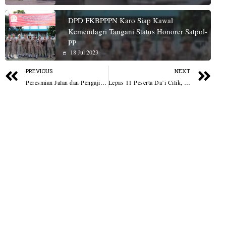
DPD FKBPPPN Karo Siap Kawal
Kemendagri Tangani Status Honorer Satpol-
PP
18 Jul 2023
PREVIOUS
NEXT
Peresmian Jalan dan Pengajian Dambaan Lengkapi Suasana Hari Jadi Ke-19 Kabupaten Sergai
Lepas 11 Peserta Da’i Cilik, Wabup Asahan Apresiasi Keluarga Besar Al Washliyah