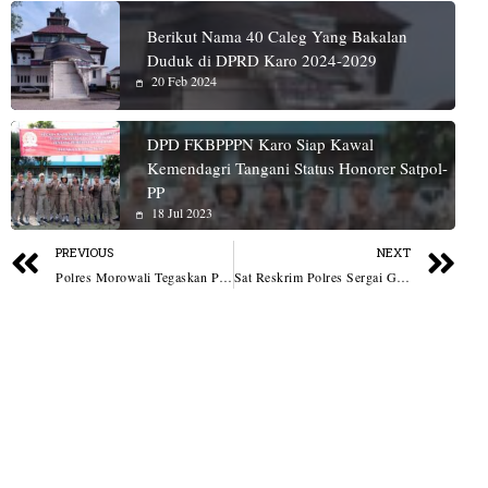
Berikut Nama 40 Caleg Yang Bakalan
Duduk di DPRD Karo 2024-2029
20 Feb 2024
DPD FKBPPPN Karo Siap Kawal
Kemendagri Tangani Status Honorer Satpol-
PP
18 Jul 2023
PREVIOUS
NEXT
Polres Morowali Tegaskan Penanganan Profesional Kasus Dugaan Penggelapan Dana Tali Asih Ganti Rugi Lahan Jalan Tani Desa Topogaro
Sat Reskrim Polres Sergai Gerak Cepat Tinjau Dugaan Lokasi Perjudian di Sei Bamban