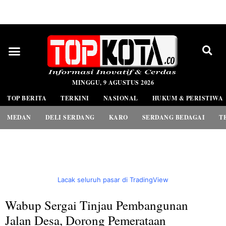
PEDOMAN MEDIA SIBER
MINGGU, 9 AGUSTUS 2026
TOP BERITA
TERKINI
NASIONAL
HUKUM & PERISTIWA
MEDAN
DELI SERDANG
KARO
SERDANG BEDAGAI
T
Lacak seluruh pasar di TradingView
Wabup Sergai Tinjau Pembangunan
Jalan Desa, Dorong Pemerataan