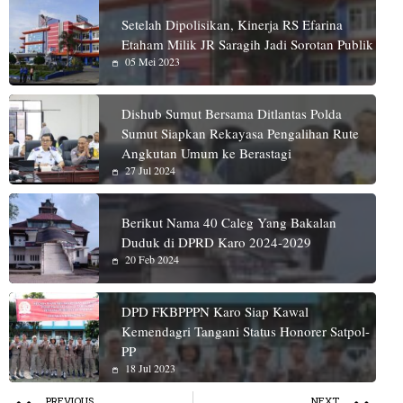
Setelah Dipolisikan, Kinerja RS Efarina
Etaham Milik JR Saragih Jadi Sorotan Publik
05 Mei 2023
Dishub Sumut Bersama Ditlantas Polda
Sumut Siapkan Rekayasa Pengalihan Rute
Angkutan Umum ke Berastagi
27 Jul 2024
Berikut Nama 40 Caleg Yang Bakalan
Duduk di DPRD Karo 2024-2029
20 Feb 2024
DPD FKBPPPN Karo Siap Kawal
Kemendagri Tangani Status Honorer Satpol-
PP
18 Jul 2023
PREVIOUS
NEXT