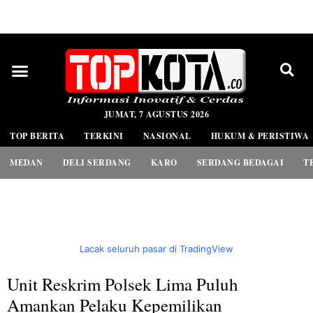
PEDOMAN MEDIA SIBER
JUMAT, 7 AGUSTUS 2026
TOP BERITA
TERKINI
NASIONAL
HUKUM & PERISTIWA
MEDAN
DELI SERDANG
KARO
SERDANG BEDAGAI
T
Lacak seluruh pasar di TradingView
Unit Reskrim Polsek Lima Puluh
Amankan Pelaku Kepemilikan