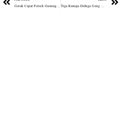
Gerak Cepat Polsek Gunung Malela, 5 Hari Ungkap Curanmor
Tiga Remaja Diduga Geng Motor Diamankan di Pagar Merbau