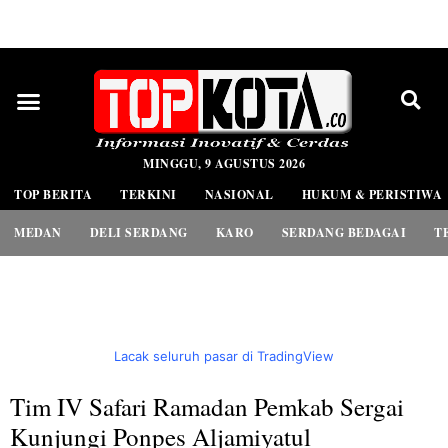
PEDOMAN MEDIA SIBER
MINGGU, 9 AGUSTUS 2026
TOP BERITA
TERKINI
NASIONAL
HUKUM & PERISTIWA
MEDAN
DELI SERDANG
KARO
SERDANG BEDAGAI
T
Lacak seluruh pasar di TradingView
Tim IV Safari Ramadan Pemkab Sergai
Kunjungi Ponpes Aljamiyatul