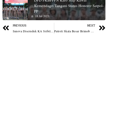
DPD FKBPPPN Karo Siap Kawal
Kemendagri Tangani Status Honorer Satpol-
PP
18 Jul 2023
PREVIOUS
NEXT
Innova Diseruduk KA Sribilah Utama di Perlintasan Sei Rampah, Satu Orang Luka
Patroli Skala Besar Brimob Polda Sumut Jaga Keamanan Malam di Medan, Belawan dan Deli Serdang