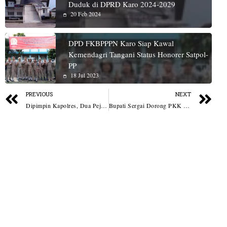
Duduk di DPRD Karo 2024-2029
20 Feb 2024
DPD FKBPPPN Karo Siap Kawal
Kemendagri Tangani Status Honorer Satpol-
PP
18 Jul 2023
PREVIOUS
NEXT
Dipimpin Kapolres, Dua Pejabat Utama Polres Batubara Serah Terima Jabatan
Bupati Sergai Dorong PKK Jadi Mitra Strategis Pemerintah Wujudkan Zero Stunting