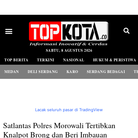
PEDOMAN MEDIA SIBER
SABTU, 8 AGUSTUS 2026
TOP BERITA
TERKINI
NASIONAL
HUKUM & PERISTIWA
MEDAN
DELI SERDANG
KARO
SERDANG BEDAGAI
T
Lacak seluruh pasar di TradingView
Satlantas Polres Morowali Tertibkan
Knalpot Brong dan Beri Imbauan