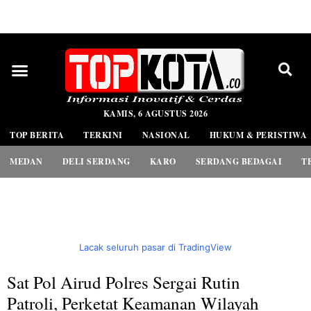
PEDOMAN MEDIA SIBER
KAMIS, 6 AGUSTUS 2026
TOP BERITA
TERKINI
NASIONAL
HUKUM & PERISTIWA
MEDAN
DELI SERDANG
KARO
SERDANG BEDAGAI
T
Lacak seluruh pasar di TradingView
Sat Pol Airud Polres Sergai Rutin
Patroli, Perketat Keamanan Wilayah