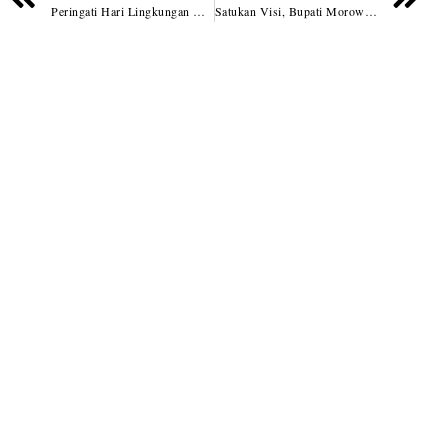
Peringati Hari Lingkungan Hidup Sedunia 2025, Bupati Batubara Ajak Masyarakat Jaga Lingkungan dan Hentikan Polusi Plastik
Satukan Visi, Bupati Morowali Tegaskan Pentingnya Kolaborasi Dalam Musrenbang Tiga Kecamatan