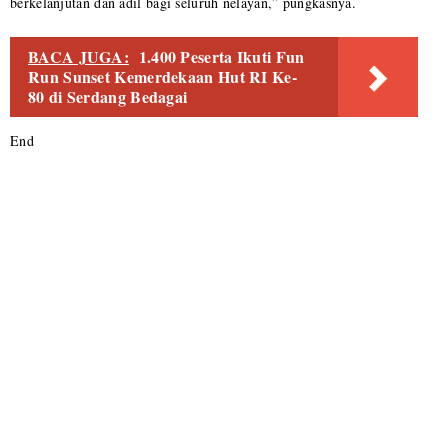
berkelanjutan dan adil bagi seluruh nelayan,” pungkasnya.
BACA JUGA:
1.400 Peserta Ikuti Fun
Run Sunset Kemerdekaan Hut RI Ke-
80 di Serdang Bedagai
End