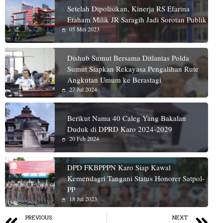
Setelah Dipolisikan, Kinerja RS Efarina
Etaham Milik JR Saragih Jadi Sorotan Publik
05 Mei 2023
Dishub Sumut Bersama Ditlantas Polda
Sumut Siapkan Rekayasa Pengalihan Rute
Angkutan Umum ke Berastagi
27 Jul 2024
Berikut Nama 40 Caleg Yang Bakalan
Duduk di DPRD Karo 2024-2029
20 Feb 2024
DPD FKBPPPN Karo Siap Kawal
Kemendagri Tangani Status Honorer Satpol-
PP
18 Jul 2023
PREVIOUS
NEXT