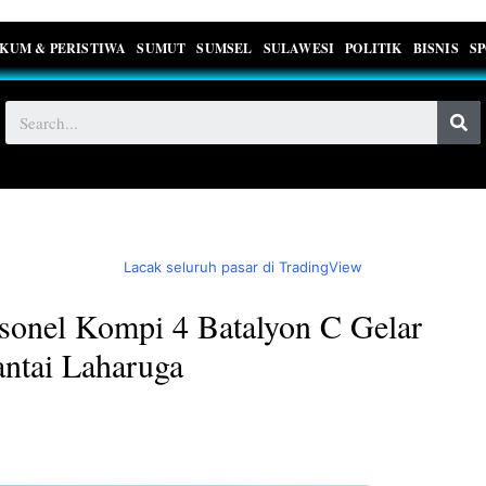
KUM & PERISTIWA
SUMUT
SUMSEL
SULAWESI
POLITIK
BISNIS
S
Lacak seluruh pasar di TradingView
rsonel Kompi 4 Batalyon C Gelar
antai Laharuga