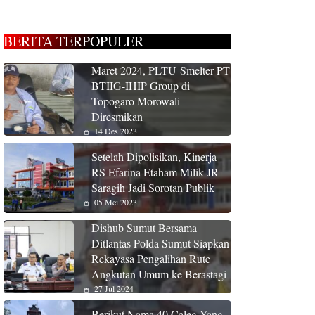
BERITA TERPOPULER
Maret 2024, PLTU-Smelter PT
BTIIG-IHIP Group di
Topogaro Morowali
Diresmikan
14 Des 2023
Setelah Dipolisikan, Kinerja
RS Efarina Etaham Milik JR
Saragih Jadi Sorotan Publik
05 Mei 2023
Dishub Sumut Bersama
Ditlantas Polda Sumut Siapkan
Rekayasa Pengalihan Rute
Angkutan Umum ke Berastagi
27 Jul 2024
Berikut Nama 40 Caleg Yang