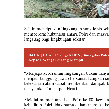
Selain menciptakan lingkungan yang lebih seh
mempererat hubungan antara Polri dan masya
langsung bagi lingkungan sekitar.
BACA JUGA:
Peringati HPN, Sinergitas Pol
Kepada Warga Kurang Mampu
“Menjaga kebersihan lingkungan bukan hanya t
menjadi tanggung jawab bersama. Langkah s
kelestarian alam dapat memberikan dampak be
masyarakat.” ujar Ipda Henri.
Melalui momentum HUT Polri ke-80, kegiatan
kehadiran Polri tidak hanya dalam menjaga ke