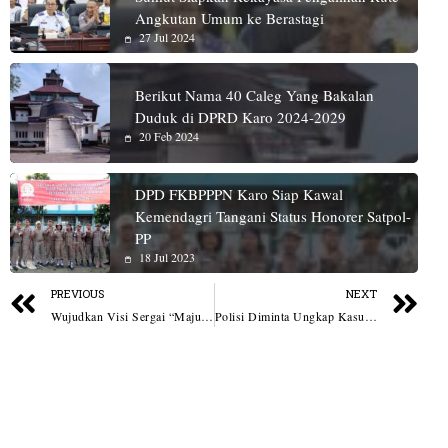
Angkutan Umum ke Berastagi
27 Jul 2024
Berikut Nama 40 Caleg Yang Bakalan
Duduk di DPRD Karo 2024-2029
20 Feb 2024
DPD FKBPPPN Karo Siap Kawal
Kemendagri Tangani Status Honorer Satpol-
PP
18 Jul 2023
PREVIOUS
NEXT
Wujudkan Visi Sergai “Maju Terus” Lewat Pembinaan dan Peningkatan Kesejahteraan Keluarga
Polisi Diminta Ungkap Kasus Upaya Pembunuhan Waketum JMSI