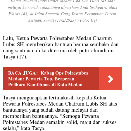
Ketua Pewarta Polrestabes Medan Chairum Lubis SH saat
melayat ke rumah sahabatnya almarhum Andi Syahputra alias
Waras (43) di Jalan Sampali Gang Tawon Kecamatan Percut
Seituan, Jumat (17/2/2023). (Foto: Ist)
Lalu, Ketua Pewarta Polrestabes Medan Chairum
Lubis SH memberikan bantuan berupa sembako dan
uang santunan duka diterima oleh putri almarhum
Tasya (17).
BACA JUGA:
Kabag Ops Polrestabes
Medan: Pewarta Top, Berperan
Pelihara Kamtibmas di Kota Medan
Tasya mengucapkan terimakasih kepada Ketua
Pewarta Polrestabes Medan Chairum Lubis SH atas
bantuannya yang sudah datang melayat dan
memberikan bantuannya. “Semoga Pewarta
Polrestabes Medan semakin solid, maju dan sukses
selalu,” kata Tasya.