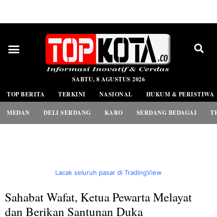
PEDOMAN MEDIA SIBER
SABTU, 8 AGUSTUS 2026
TOP BERITA
TERKINI
NASIONAL
HUKUM & PERISTIWA
MEDAN
DELI SERDANG
KARO
SERDANG BEDAGAI
T
Lacak seluruh pasar di TradingView
Sahabat Wafat, Ketua Pewarta Melayat
dan Berikan Santunan Duka