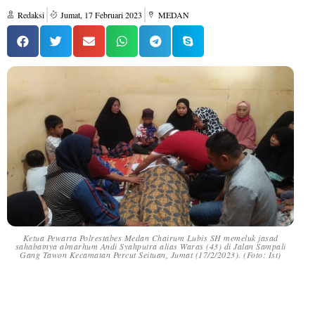
Redaksi
Jumat, 17 Februari 2023
MEDAN
Ketua Pewarta Polrestabes Medan Chairum Lubis SH memeluk jasad
sahabatnya almarhum Andi Syahputra alias Waras (43) di Jalan Sampali
Gang Tawon Kecamatan Percut Seituan, Jumat (17/2/2023). (Foto: Ist)