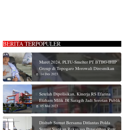
BERITA TERPOPULER
Maret 2024, PLTU-Smelter PT BTIIG-IHIP
Group di Topogaro Morowali Diresmikan
14 Des 2023
Setelah Dipolisikan, Kinerja RS Efarina
Etaham Milik JR Saragih Jadi Sorotan Publik
05 Mei 2023
Dishub Sumut Bersama Ditlantas Polda
Sumut Siapkan Rekayasa Pengalihan Rute