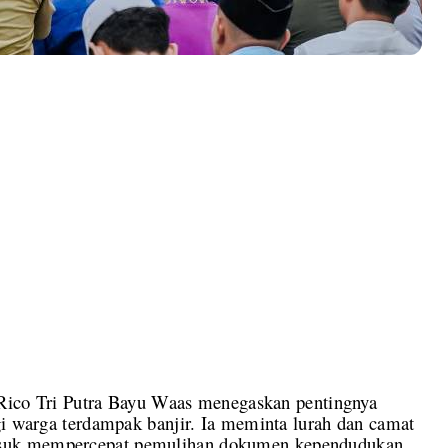
o Tri Putra Bayu Waas menegaskan pentingnya
gi warga terdampak banjir. Ia meminta lurah dan camat
asuk mempercepat pemulihan dokumen kependudukan