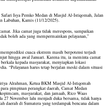
 Safari Isya Pemko Medan di Masjid Al-Istiqomah, Jalan
n Labuhan, Kamis (11/12/2025).
 camat. Jika camat juga tidak merespons, sampaikan
Tidak boleh ada yang mempermainkan pelayanan,”
mprediksi cuaca ekstrem masih berpotensi terjadi
njut hingga awal Januari. Karena itu, ia meminta camat
 berkala kepada masyarakat, menyiapkan lokasi
edia. “Pelayanan harus tetap berjalan meski dalam situasi
iriya Alrahman, Ketua BKM Masjid Al-Istiqomah
en, para pimpinan perangkat daerah, Camat Medan
rkopimcam, masyarakat, dan jamaah, Rico Waas
da 27 November lalu menjadi duka bersama, tidak hanya
lah daerah di Sumatera yang terdampak bencana dalam