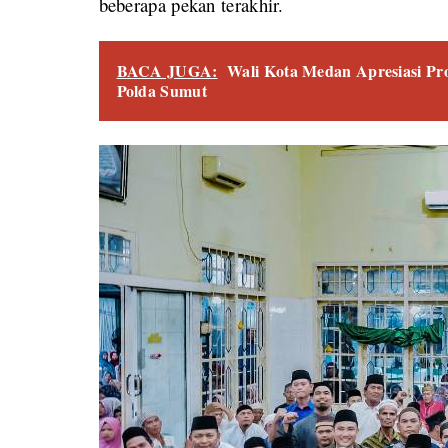
beberapa pekan terakhir.
BACA JUGA:
Wali Kota Medan Apresiasi Pr
Polda Sumut