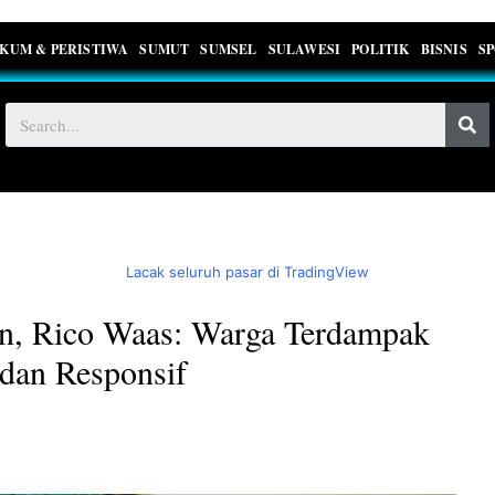
KUM & PERISTIWA
SUMUT
SUMSEL
SULAWESI
POLITIK
BISNIS
S
Lacak seluruh pasar di TradingView
an, Rico Waas: Warga Terdampak
 dan Responsif