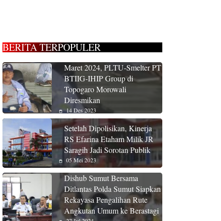
BERITA TERPOPULER
Maret 2024, PLTU-Smelter PT
BTIIG-IHIP Group di
Topogaro Morowali
Diresmikan
14 Des 2023
Setelah Dipolisikan, Kinerja
RS Efarina Etaham Milik JR
Saragih Jadi Sorotan Publik
05 Mei 2023
Dishub Sumut Bersama
Ditlantas Polda Sumut Siapkan
Rekayasa Pengalihan Rute
Angkutan Umum ke Berastagi
27 Jul 2024