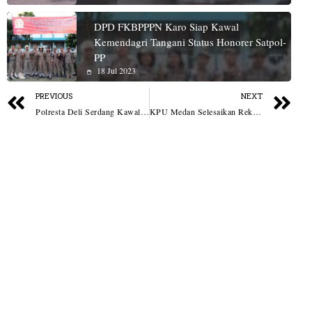
DPD FKBPPPN Karo Siap Kawal
Kemendagri Tangani Status Honorer Satpol-
PP
18 Jul 2023
PREVIOUS
NEXT
Polresta Deli Serdang Kawal Unjuk Rasa Damai Dengan Humanis
KPU Medan Selesaikan Rekapitulasi 11 Kecamatan, Tingkat Partisipasi 30 Persen