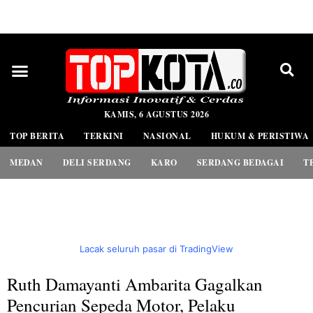
PEDOMAN MEDIA SIBER
KAMIS, 6 AGUSTUS 2026
TOP BERITA
TERKINI
NASIONAL
HUKUM & PERISTIWA
MEDAN
DELI SERDANG
KARO
SERDANG BEDAGAI
T
Lacak seluruh pasar di TradingView
Ruth Damayanti Ambarita Gagalkan
Pencurian Sepeda Motor, Pelaku