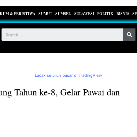
KUM & PERISTIWA
SUMUT
SUMSEL
SULAWESI
POLITIK
BISNIS
S
Lacak seluruh pasar di TradingView
ng Tahun ke-8, Gelar Pawai dan