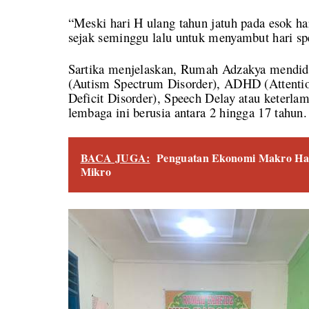
“Meski hari H ulang tahun jatuh pada esok h
sejak seminggu lalu untuk menyambut hari spes
Sartika menjelaskan, Rumah Adzakya mendidi
(Autism Spectrum Disorder), ADHD (Attention
Deficit Disorder), Speech Delay atau keterlam
lembaga ini berusia antara 2 hingga 17 tahun.
BACA JUGA:
Penguatan Ekonomi Makro Ha
Mikro