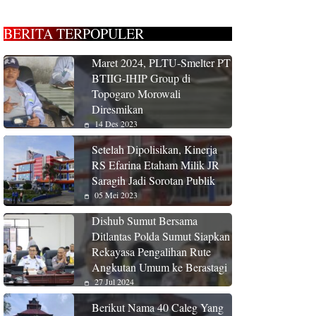
BERITA TERPOPULER
Maret 2024, PLTU-Smelter PT
BTIIG-IHIP Group di
Topogaro Morowali
Diresmikan
14 Des 2023
Setelah Dipolisikan, Kinerja
RS Efarina Etaham Milik JR
Saragih Jadi Sorotan Publik
05 Mei 2023
Dishub Sumut Bersama
Ditlantas Polda Sumut Siapkan
Rekayasa Pengalihan Rute
Angkutan Umum ke Berastagi
27 Jul 2024
Berikut Nama 40 Caleg Yang