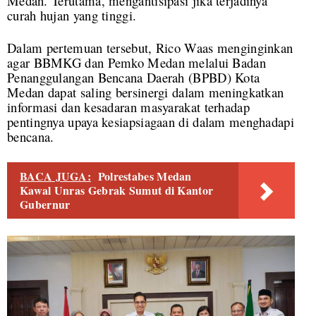
Medan. Terutama, mengantisipasi jika terjadinya
curah hujan yang tinggi.
Dalam pertemuan tersebut, Rico Waas menginginkan
agar BBMKG dan Pemko Medan melalui Badan
Penanggulangan Bencana Daerah (BPBD) Kota
Medan dapat saling bersinergi dalam meningkatkan
informasi dan kesadaran masyarakat terhadap
pentingnya upaya kesiapsiagaan di dalam menghadapi
bencana.
BACA JUGA:
Polrestabes Medan
Kawal Unras Gebrak Sumut di Kantor
Gubernur