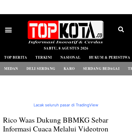
PEDOMAN MEDIA SIBER
SABTU, 8 AGUSTUS 2026
TOP BERITA
TERKINI
NASIONAL
HUKUM & PERISTIWA
MEDAN
DELI SERDANG
KARO
SERDANG BEDAGAI
T
Lacak seluruh pasar di TradingView
Rico Waas Dukung BBMKG Sebar
Informasi Cuaca Melalui Videotron