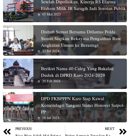
Setelah Dipolisikan, Kinerja RS Efarina
Etaham Milik JR Saragih Jadi Sorotan Publik
05 Mei 2023
Dishub Sumut Bersama Ditlantas Polda
Sumut Siapkan Rekayasa Pengalihan Rute
Angkutan Umum ke Berastagi
27 Jul 2024
Berikut Nama 40 Caleg Yang Bakalan
Duduk di DPRD Karo 2024-2029
20 Feb 2024
DPD FKBPPPN Karo Siap Kawal
Kemendagri Tangani Status Honorer Satpol-
PP
18 Jul 2023
PREVIOUS
NEXT
Rico Waas Sidak Mal Pelayanan Publik, Baru 5 Menit Pelayanan Online KTP Dibuka Langsung Habis
Polres Samosir Tegaskan Kasus EMN adalah Kecelakaan Tunggal, Buka Peluang Bukti Tambahan