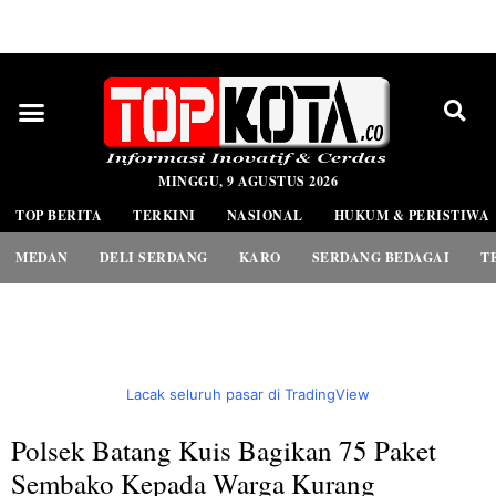
PEDOMAN MEDIA SIBER
MINGGU, 9 AGUSTUS 2026
TOP BERITA
TERKINI
NASIONAL
HUKUM & PERISTIWA
MEDAN
DELI SERDANG
KARO
SERDANG BEDAGAI
T
Lacak seluruh pasar di TradingView
Polsek Batang Kuis Bagikan 75 Paket
Sembako Kepada Warga Kurang