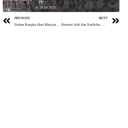
PP
18 Jul 2023
PREVIOUS
NEXT
Dalam Rangka Hari Bhayangkara Ke-79, Polres Sibolga Laksanakan Lomba Dam Batu
Darurat Judi dan Narkoba, Kapolsek dan Kanit Reskrim Polsek Pancur Batu Diminta Dicopot