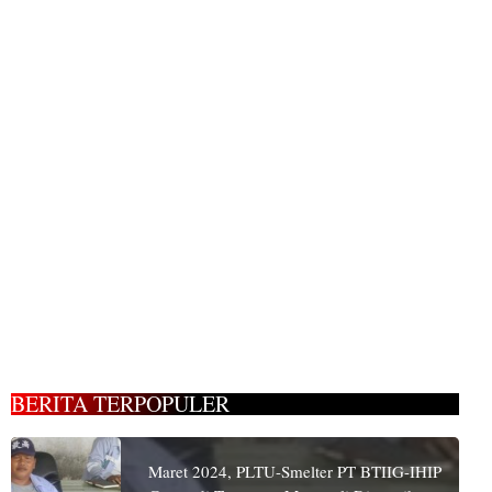
BERITA TERPOPULER
Maret 2024, PLTU-Smelter PT BTIIG-IHIP