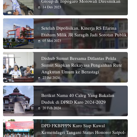
Group di Topogaro Morowali Diresmikan
14 Des 2023
Setelah Dipolisikan, Kinerja RS Efarina
Etaham Milik JR Saragih Jadi Sorotan Publik
05 Mei 2023
Dishub Sumut Bersama Ditlantas Polda
Sumut Siapkan Rekayasa Pengalihan Rute
Angkutan Umum ke Berastagi
27 Jul 2024
Berikut Nama 40 Caleg Yang Bakalan
Duduk di DPRD Karo 2024-2029
20 Feb 2024
DPD FKBPPPN Karo Siap Kawal
Kemendagri Tangani Status Honorer Satpol-