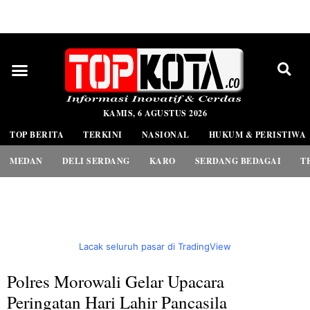
PEDOMAN MEDIA SIBER
KAMIS, 6 AGUSTUS 2026
TOP BERITA
TERKINI
NASIONAL
HUKUM & PERISTIWA
MEDAN
DELI SERDANG
KARO
SERDANG BEDAGAI
T
Lacak seluruh pasar di TradingView
Polres Morowali Gelar Upacara
Peringatan Hari Lahir Pancasila