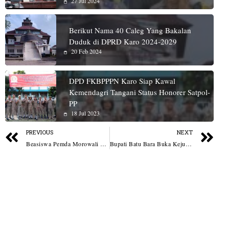
27 Jul 2024
Berikut Nama 40 Caleg Yang Bakalan
Duduk di DPRD Karo 2024-2029
20 Feb 2024
DPD FKBPPPN Karo Siap Kawal
Kemendagri Tangani Status Honorer Satpol-
PP
18 Jul 2023
PREVIOUS
NEXT
Beasiswa Pemda Morowali 2026 Tahap Verifikasi, Pendaftaran Masih Dibuka
Bupati Batu Bara Buka Kejuaraan Grasstrack, Ajak Pemuda Salurkan Adrenalin Positif