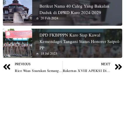
Berikut Nama 40 Caleg Yang Bakalan
Duduk di DPRD Karo 2024-2029
20 Feb 2024
DPD FKBPPPN Karo Siap Kawal
Kemendagri Tangani Status Honorer Satpol-
PP
18 Jul 2023
PREVIOUS
NEXT
Rico Waas Suarakan Semangat “Medan Untuk Semua” di Doa Bersama Hari Bhayangkara Ke-80
Rakernas XVIII APEKSI Diproyeksikan Putar Ekonomi Kota Medan Hingga Rp72,3 Miliar