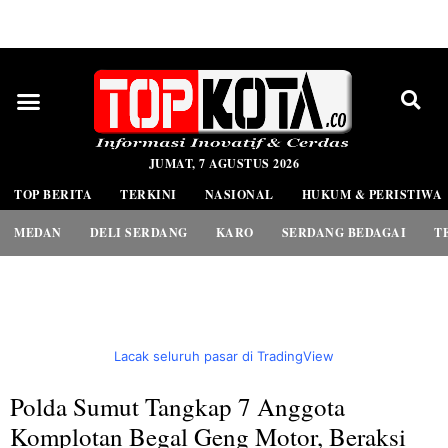
PEDOMAN MEDIA SIBER
JUMAT, 7 AGUSTUS 2026
TOP BERITA
TERKINI
NASIONAL
HUKUM & PERISTIWA
MEDAN
DELI SERDANG
KARO
SERDANG BEDAGAI
T
Lacak seluruh pasar di TradingView
Polda Sumut Tangkap 7 Anggota
Komplotan Begal Geng Motor, Beraksi