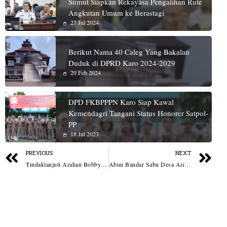
Sumut Siapkan Rekayasa Pengalihan Rute
Angkutan Umum ke Berastagi
27 Jul 2024
Berikut Nama 40 Caleg Yang Bakalan
Duduk di DPRD Karo 2024-2029
20 Feb 2024
DPD FKBPPPN Karo Siap Kawal
Kemendagri Tangani Status Honorer Satpol-
PP
18 Jul 2023
PREVIOUS
NEXT
Tindaklanjuti Arahan Bobby Nasution, Dinas P3APMP2KB Medan Dampingi Siswa MAN I Korban Bullying
Abun Bandar Sabu Desa Air Hitam Diborgol Polsek Kualuh Hilir