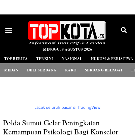
PEDOMAN MEDIA SIBER
MINGGU, 9 AGUSTUS 2026
TOP BERITA
TERKINI
NASIONAL
HUKUM & PERISTIWA
MEDAN
DELI SERDANG
KARO
SERDANG BEDAGAI
T
Lacak seluruh pasar di TradingView
Polda Sumut Gelar Peningkatan
Kemampuan Psikologi Bagi Konselor