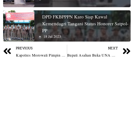
DPD FKBPPPN Karo Siap Kawal
Kemendagri Tangani Status Honorer Satpol-
PP
18 Jul 2023
PREVIOUS
NEXT
Kapolres Morowali Pimpin Upacara Sertijab Pejabat Utama dan Kapolsek Jajaran
Bupati Asahan Buka UNA Marching Band Competition