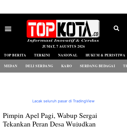
PEDOMAN MEDIA SIBER
JUMAT, 7 AGUSTUS 2026
TOP BERITA
TERKINI
NASIONAL
HUKUM & PERISTIWA
MEDAN
DELI SERDANG
KARO
SERDANG BEDAGAI
T
Lacak seluruh pasar di TradingView
Pimpin Apel Pagi, Wabup Sergai
Tekankan Peran Desa Wujudkan