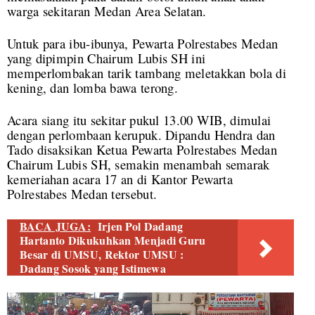
warga sekitaran Medan Area Selatan.
Untuk para ibu-ibunya, Pewarta Polrestabes Medan
yang dipimpin Chairum Lubis SH ini
memperlombakan tarik tambang meletakkan bola di
kening, dan lomba bawa terong.
Acara siang itu sekitar pukul 13.00 WIB, dimulai
dengan perlombaan kerupuk. Dipandu Hendra dan
Tado disaksikan Ketua Pewarta Polrestabes Medan
Chairum Lubis SH, semakin menambah semarak
kemeriahan acara 17 an di Kantor Pewarta
Polrestabes Medan tersebut.
BACA JUGA:
Irjen Pol Dadang
Hartanto Dikukuhkan Menjadi Guru
Besar di UMSU, Rektor UMSU :
Dadang Sosok yang Istimewa