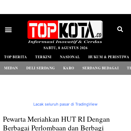
PEDOMAN MEDIA SIBER
SABTU, 8 AGUSTUS 2026
TOP BERITA
TERKINI
NASIONAL
HUKUM & PERISTIWA
MEDAN
DELI SERDANG
KARO
SERDANG BEDAGAI
T
Lacak seluruh pasar di TradingView
Pewarta Meriahkan HUT RI Dengan
Berbagai Perlombaan dan Berbagi