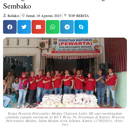
Sembako
Redaksi
Jumat, 18 Agustus 2023
TOP BERITA
Ketua Pewarta Polrestabes Medan Chairum Lubis SH saat membagikan
sembako kepada wartawan di HUT RI ke-78, bertempat di Kantor Pewarta
Polrestabes Medan, Jalan Medan Area Selatan, Kamis (17/8/2023). (Foto:
Ist)