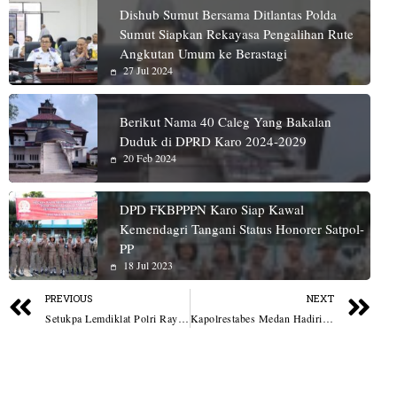
Dishub Sumut Bersama Ditlantas Polda
Sumut Siapkan Rekayasa Pengalihan Rute
Angkutan Umum ke Berastagi
27 Jul 2024
Berikut Nama 40 Caleg Yang Bakalan
Duduk di DPRD Karo 2024-2029
20 Feb 2024
DPD FKBPPPN Karo Siap Kawal
Kemendagri Tangani Status Honorer Satpol-
PP
18 Jul 2023
PREVIOUS
NEXT
Setukpa Lemdiklat Polri Rayakan Kemerdekaan RI Ke-78 Bareng Warga Sukabumi
Kapolrestabes Medan Hadiri Peringatan Detik Proklamasi dan Pengibaran Merah Putih