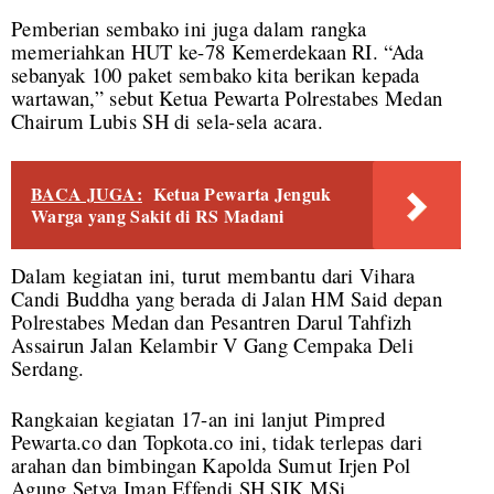
Pemberian sembako ini juga dalam rangka
memeriahkan HUT ke-78 Kemerdekaan RI. “Ada
sebanyak 100 paket sembako kita berikan kepada
wartawan,” sebut Ketua Pewarta Polrestabes Medan
Chairum Lubis SH di sela-sela acara.
BACA JUGA:
Ketua Pewarta Jenguk
Warga yang Sakit di RS Madani
Dalam kegiatan ini, turut membantu dari Vihara
Candi Buddha yang berada di Jalan HM Said depan
Polrestabes Medan dan Pesantren Darul Tahfizh
Assairun Jalan Kelambir V Gang Cempaka Deli
Serdang.
Rangkaian kegiatan 17-an ini lanjut Pimpred
Pewarta.co dan Topkota.co ini, tidak terlepas dari
arahan dan bimbingan Kapolda Sumut Irjen Pol
Agung Setya Iman Effendi SH SIK MSi,