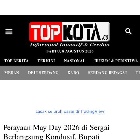
PEDOMAN MEDIA SIBER
SABTU, 8 AGUSTUS 2026
TOP BERITA
TERKINI
NASIONAL
HUKUM & PERISTIWA
MEDAN
DELI SERDANG
KARO
SERDANG BEDAGAI
T
Lacak seluruh pasar di TradingView
Perayaan May Day 2026 di Sergai
Berlangsung Kondusif, Bupati