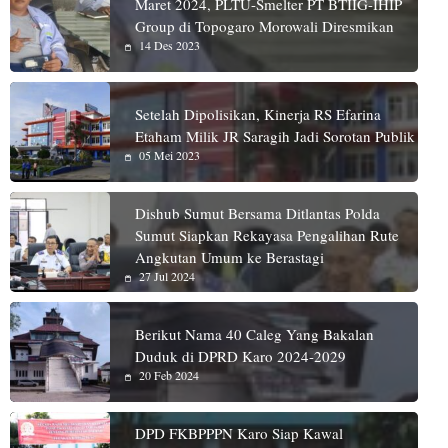
Maret 2024, PLTU-Smelter PT BTIIG-IHIP
Group di Topogaro Morowali Diresmikan
14 Des 2023
Setelah Dipolisikan, Kinerja RS Efarina
Etaham Milik JR Saragih Jadi Sorotan Publik
05 Mei 2023
Dishub Sumut Bersama Ditlantas Polda
Sumut Siapkan Rekayasa Pengalihan Rute
Angkutan Umum ke Berastagi
27 Jul 2024
Berikut Nama 40 Caleg Yang Bakalan
Duduk di DPRD Karo 2024-2029
20 Feb 2024
DPD FKBPPPN Karo Siap Kawal