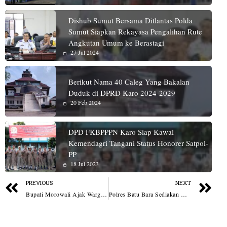
Dishub Sumut Bersama Ditlantas Polda
Sumut Siapkan Rekayasa Pengalihan Rute
Angkutan Umum ke Berastagi
27 Jul 2024
Berikut Nama 40 Caleg Yang Bakalan
Duduk di DPRD Karo 2024-2029
20 Feb 2024
DPD FKBPPPN Karo Siap Kawal
Kemendagri Tangani Status Honorer Satpol-
PP
18 Jul 2023
PREVIOUS
NEXT
Bupati Morowali Ajak Warga Bergerak Jaga Alam di Hari Lingkungan Hidup Sedunia
Polres Batu Bara Sediakan Nobar Gratis Piala Dunia 2026 Dengan Snack Gratis