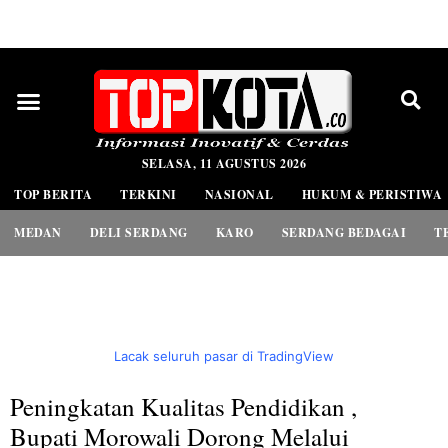
PEDOMAN MEDIA SIBER
SELASA, 11 AGUSTUS 2026
TOP BERITA
TERKINI
NASIONAL
HUKUM & PERISTIWA
MEDAN
DELI SERDANG
KARO
SERDANG BEDAGAI
T
Lacak seluruh pasar di TradingView
Peningkatan Kualitas Pendidikan ,
Bupati Morowali Dorong Melalui