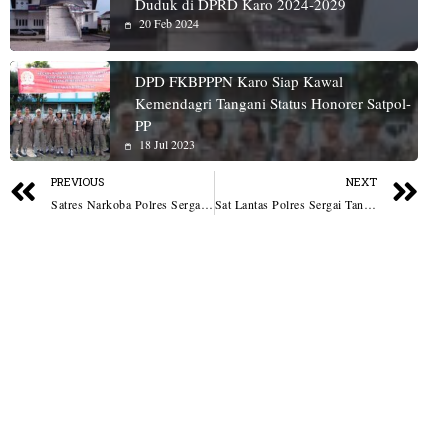
Duduk di DPRD Karo 2024-2029
20 Feb 2024
DPD FKBPPPN Karo Siap Kawal
Kemendagri Tangani Status Honorer Satpol-
PP
18 Jul 2023
PREVIOUS
NEXT
Satres Narkoba Polres Sergai Tangkap Pengedar Sabu di Teluk Mengkudu
Sat Lantas Polres Sergai Tangani Empat Kecelakaan Lalu Lintas Terjadi di Sergai Dalam Sehari, Tiga Korban Luka-Luka