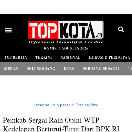
PEDOMAN MEDIA SIBER
KAMIS, 6 AGUSTUS 2026
TOP BERITA
TERKINI
NASIONAL
HUKUM & PERISTIWA
MEDAN
DELI SERDANG
KARO
SERDANG BEDAGAI
T
Lacak seluruh pasar di TradingView
Pemkab Sergai Raih Opini WTP
Kedelapan Berturut-Turut Dari BPK RI