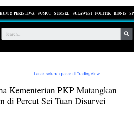
KUM & PERISTIWA
SUMUT
SUMSEL
SULAWESI
POLITIK
BISNIS
S
Lacak seluruh pasar di TradingView
ma Kementerian PKP Matangkan
 di Percut Sei Tuan Disurvei