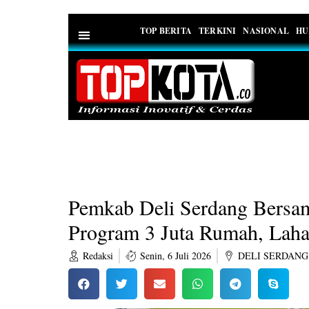
TOP BERITA
TERKINI
NASIONAL
HU
PEDOMAN MEDIA SIBER
Pemkab Deli Serdang Bersa
Program 3 Juta Rumah, Lahan
Redaksi
Senin, 6 Juli 2026
DELI SERDANG