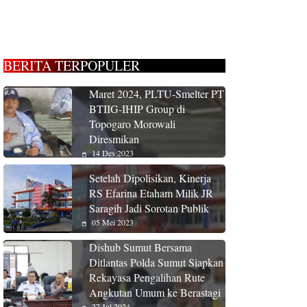
BERITA TERPOPULER
Maret 2024, PLTU-Smelter PT
BTIIG-IHIP Group di
Topogaro Morowali
Diresmikan
14 Des 2023
Setelah Dipolisikan, Kinerja
RS Efarina Etaham Milik JR
Saragih Jadi Sorotan Publik
05 Mei 2023
Dishub Sumut Bersama
Ditlantas Polda Sumut Siapkan
Rekayasa Pengalihan Rute
Angkutan Umum ke Berastagi
27 Jul 2024