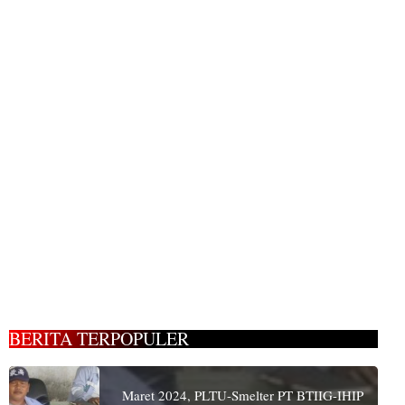
BERITA TERPOPULER
Maret 2024, PLTU-Smelter PT BTIIG-IHIP