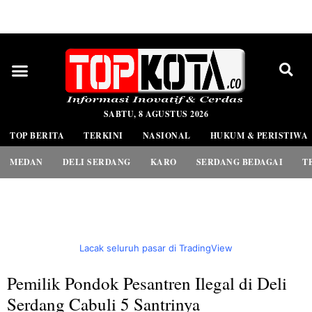
PEDOMAN MEDIA SIBER
SABTU, 8 AGUSTUS 2026
TOP BERITA
TERKINI
NASIONAL
HUKUM & PERISTIWA
MEDAN
DELI SERDANG
KARO
SERDANG BEDAGAI
T
Lacak seluruh pasar di TradingView
Pemilik Pondok Pesantren Ilegal di Deli
Serdang Cabuli 5 Santrinya