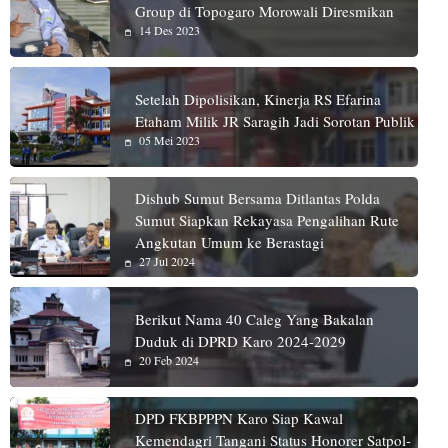
Group di Topogaro Morowali Diresmikan
14 Des 2023
Setelah Dipolisikan, Kinerja RS Efarina
Etaham Milik JR Saragih Jadi Sorotan Publik
05 Mei 2023
Dishub Sumut Bersama Ditlantas Polda
Sumut Siapkan Rekayasa Pengalihan Rute
Angkutan Umum ke Berastagi
27 Jul 2024
Berikut Nama 40 Caleg Yang Bakalan
Duduk di DPRD Karo 2024-2029
20 Feb 2024
DPD FKBPPPN Karo Siap Kawal
Kemendagri Tangani Status Honorer Satpol-