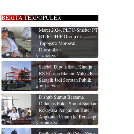
BERITA TERPOPULER
Maret 2024, PLTU-Smelter PT
BTIIG-IHIP Group di
Topogaro Morowali
Diresmikan
14 Des 2023
Setelah Dipolisikan, Kinerja
RS Efarina Etaham Milik JR
Saragih Jadi Sorotan Publik
05 Mei 2023
Dishub Sumut Bersama
Ditlantas Polda Sumut Siapkan
Rekayasa Pengalihan Rute
Angkutan Umum ke Berastagi
27 Jul 2024
Berikut Nama 40 Caleg Yang