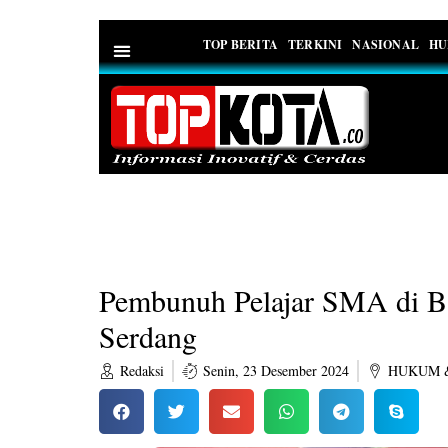
TOP BERITA
TERKINI
NASIONAL
HU
PEDOMAN MEDIA SIBER
Pembunuh Pelajar SMA di Ba
Serdang
Redaksi
Senin, 23 Desember 2024
HUKUM &