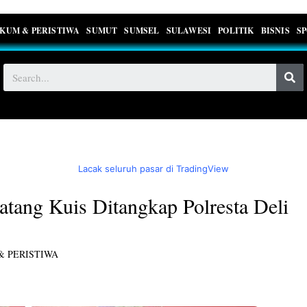
KUM & PERISTIWA
SUMUT
SUMSEL
SULAWESI
POLITIK
BISNIS
S
Lacak seluruh pasar di TradingView
tang Kuis Ditangkap Polresta Deli
 PERISTIWA