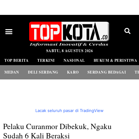
PEDOMAN MEDIA SIBER
SABTU, 8 AGUSTUS 2026
TOP BERITA
TERKINI
NASIONAL
HUKUM & PERISTIWA
MEDAN
DELI SERDANG
KARO
SERDANG BEDAGAI
T
Lacak seluruh pasar di TradingView
Pelaku Curanmor Dibekuk, Ngaku
Sudah 6 Kali Beraksi