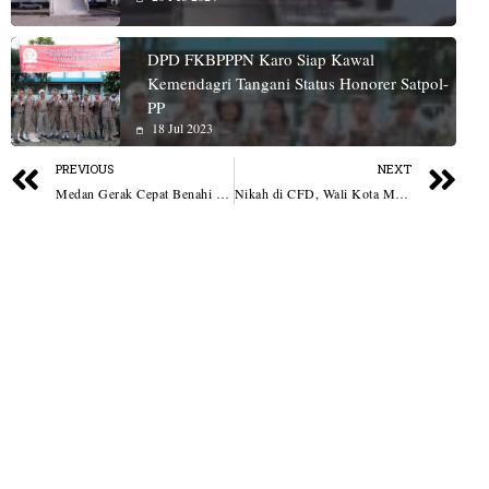
DPD FKBPPPN Karo Siap Kawal
Kemendagri Tangani Status Honorer Satpol-
PP
18 Jul 2023
PREVIOUS
NEXT
Medan Gerak Cepat Benahi Infrastruktur: 21,46 Km Drainase Dinormalisasi, 4,18 Km Jalan Dipelihara di Triwulan I
Nikah di CFD, Wali Kota Medan Ingatkan Pentingnya Pencatatan Pernikahan