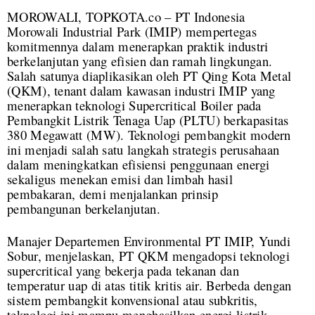
MOROWALI, TOPKOTA.co – PT Indonesia
Morowali Industrial Park (IMIP) mempertegas
komitmennya dalam menerapkan praktik industri
berkelanjutan yang efisien dan ramah lingkungan.
Salah satunya diaplikasikan oleh PT Qing Kota Metal
(QKM), tenant dalam kawasan industri IMIP yang
menerapkan teknologi Supercritical Boiler pada
Pembangkit Listrik Tenaga Uap (PLTU) berkapasitas
380 Megawatt (MW). Teknologi pembangkit modern
ini menjadi salah satu langkah strategis perusahaan
dalam meningkatkan efisiensi penggunaan energi
sekaligus menekan emisi dan limbah hasil
pembakaran, demi menjalankan prinsip
pembangunan berkelanjutan.
Manajer Departemen Environmental PT IMIP, Yundi
Sobur, menjelaskan, PT QKM mengadopsi teknologi
supercritical yang bekerja pada tekanan dan
temperatur uap di atas titik kritis air. Berbeda dengan
sistem pembangkit konvensional atau subkritis,
teknologi ini mampu menghasilkan energi listrik