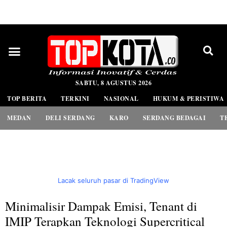
PEDOMAN MEDIA SIBER
SABTU, 8 AGUSTUS 2026
TOP BERITA
TERKINI
NASIONAL
HUKUM & PERISTIWA
MEDAN
DELI SERDANG
KARO
SERDANG BEDAGAI
T
Lacak seluruh pasar di TradingView
Minimalisir Dampak Emisi, Tenant di
IMIP Terapkan Teknologi Supercritical