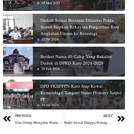
05 Mei 2023
Dishub Sumut Bersama Ditlantas Polda
Sumut Siapkan Rekayasa Pengalihan Rute
Angkutan Umum ke Berastagi
27 Jul 2024
Berikut Nama 40 Caleg Yang Bakalan
Duduk di DPRD Karo 2024-2029
20 Feb 2024
DPD FKBPPPN Karo Siap Kawal
Kemendagri Tangani Status Honorer Satpol-
PP
18 Jul 2023
PREVIOUS
NEXT
Dua Orang Mengaku Wartawan Diduga Jadi Provokator Penggerebekan di Cafe Kita (Jannah) Patumbak
Bakti Sosial Hingga Potong Tumpeng Meriahkan Syukuran Hari Bhayangkara Ke-80 Polres Batu Bara