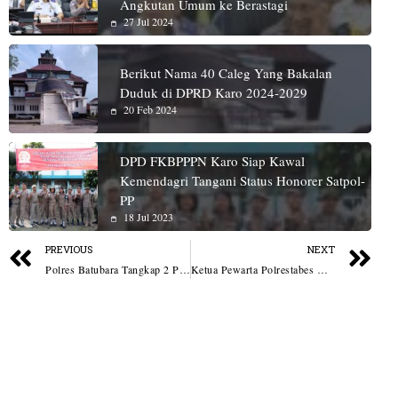
Angkutan Umum ke Berastagi
27 Jul 2024
Berikut Nama 40 Caleg Yang Bakalan
Duduk di DPRD Karo 2024-2029
20 Feb 2024
DPD FKBPPPN Karo Siap Kawal
Kemendagri Tangani Status Honorer Satpol-
PP
18 Jul 2023
PREVIOUS
NEXT
Polres Batubara Tangkap 2 Pelaku Jaringan Narkoba Antar Pulau, Barang Bukti 28,135 Kg Sabu dan 60,940 Butir Pil Ekstasi
Ketua Pewarta Polrestabes Medan Silaturahmi ke Yayasan Sosial Marga Ong