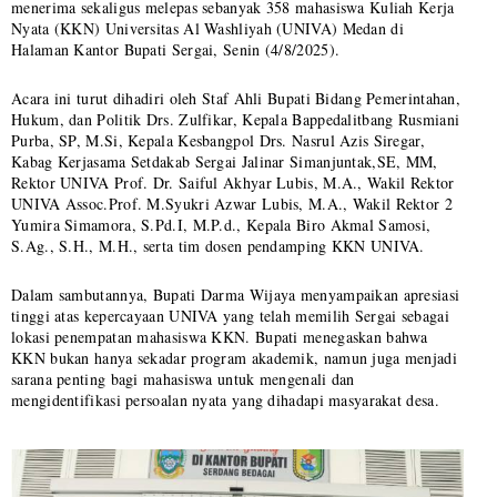
menerima sekaligus melepas sebanyak 358 mahasiswa Kuliah Kerja
Nyata (KKN) Universitas Al Washliyah (UNIVA) Medan di
Halaman Kantor Bupati Sergai, Senin (4/8/2025).
Acara ini turut dihadiri oleh Staf Ahli Bupati Bidang Pemerintahan,
Hukum, dan Politik Drs. Zulfikar, Kepala Bappedalitbang Rusmiani
Purba, SP, M.Si, Kepala Kesbangpol Drs. Nasrul Azis Siregar,
Kabag Kerjasama Setdakab Sergai Jalinar Simanjuntak,SE, MM,
Rektor UNIVA Prof. Dr. Saiful Akhyar Lubis, M.A., Wakil Rektor
UNIVA Assoc.Prof. M.Syukri Azwar Lubis, M.A., Wakil Rektor 2
Yumira Simamora, S.Pd.I, M.P.d., Kepala Biro Akmal Samosi,
S.Ag., S.H., M.H., serta tim dosen pendamping KKN UNIVA.
Dalam sambutannya, Bupati Darma Wijaya menyampaikan apresiasi
tinggi atas kepercayaan UNIVA yang telah memilih Sergai sebagai
lokasi penempatan mahasiswa KKN. Bupati menegaskan bahwa
KKN bukan hanya sekadar program akademik, namun juga menjadi
sarana penting bagi mahasiswa untuk mengenali dan
mengidentifikasi persoalan nyata yang dihadapi masyarakat desa.