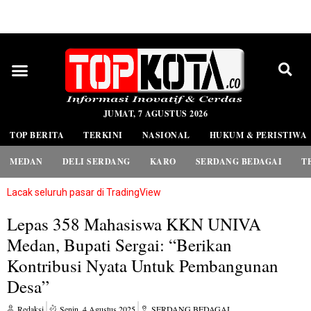
PEDOMAN MEDIA SIBER
JUMAT, 7 AGUSTUS 2026
TOP BERITA
TERKINI
NASIONAL
HUKUM & PERISTIWA
MEDAN
DELI SERDANG
KARO
SERDANG BEDAGAI
T
Lacak seluruh pasar di TradingView
Lepas 358 Mahasiswa KKN UNIVA
Medan, Bupati Sergai: “Berikan
Kontribusi Nyata Untuk Pembangunan
Desa”
Redaksi
Senin, 4 Agustus 2025
SERDANG BEDAGAI