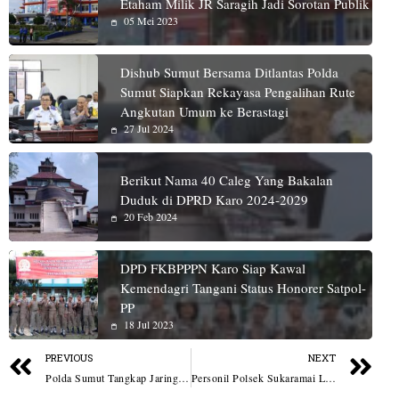
Etaham Milik JR Saragih Jadi Sorotan Publik
05 Mei 2023
Dishub Sumut Bersama Ditlantas Polda
Sumut Siapkan Rekayasa Pengalihan Rute
Angkutan Umum ke Berastagi
27 Jul 2024
Berikut Nama 40 Caleg Yang Bakalan
Duduk di DPRD Karo 2024-2029
20 Feb 2024
DPD FKBPPPN Karo Siap Kawal
Kemendagri Tangani Status Honorer Satpol-
PP
18 Jul 2023
PREVIOUS
NEXT
Polda Sumut Tangkap Jaringan Narkoba, Tangki Mobil Dimodifikasi Sembunyikan 13 Kg Sabu
Personil Polsek Sukaramai Laksanakan Sholat Tarawih Bersama Masyarakat