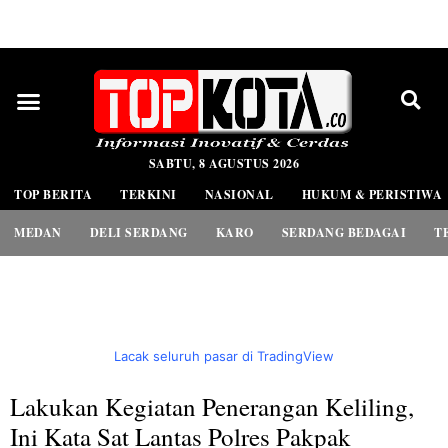
PEDOMAN MEDIA SIBER
SABTU, 8 AGUSTUS 2026
TOP BERITA
TERKINI
NASIONAL
HUKUM & PERISTIWA
MEDAN
DELI SERDANG
KARO
SERDANG BEDAGAI
T
Lacak seluruh pasar di TradingView
Lakukan Kegiatan Penerangan Keliling,
Ini Kata Sat Lantas Polres Pakpak