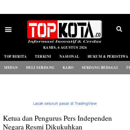
PEDOMAN MEDIA SIBER
KAMIS, 6 AGUSTUS 2026
TOP BERITA
TERKINI
NASIONAL
HUKUM & PERISTIWA
MEDAN
DELI SERDANG
KARO
SERDANG BEDAGAI
T
Lacak seluruh pasar di TradingView
Ketua dan Pengurus Pers Independen
Negara Resmi Dikukuhkan