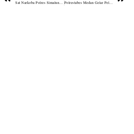
Sat Narkoba Polres Simalungun Gulung Pengedar Narkoba Nagori Marubun Jaya
Polrestabes Medan Gelar Pelatihan Pra Operasi Kepolisian Antik Toba 2023