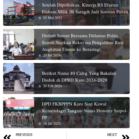
Setelah Dipolisikan, Kinerja RS Efarina
Etaham Milik JR Saragih Jadi Sorotan Publik
05 Mei 2023
Dishub Sumut Bersama Ditlantas Polda
Sumut Siapkan Rekayasa Pengalihan Rute
Angkutan Umum ke Berastagi
27 Jul 2024
Berikut Nama 40 Caleg Yang Bakalan
Duduk di DPRD Karo 2024-2029
20 Feb 2024
DPD FKBPPPN Karo Siap Kawal
Kemendagri Tangani Status Honorer Satpol-
PP
18 Jul 2023
PREVIOUS
NEXT