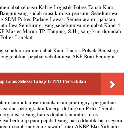
menjabat sebagai Kabag Logistik Polres Tanah Karo,
 Bangun yang sudah masuk masa pensiun. Sebelumnya,
g SDM Polres Padang Lawas. Sementara itu, jabatan
anta Jaya Sembiring, yang sebelumnya menjabat Kanit 4
P Master Maruli TP. Tanjung, S.H., yang kini dipindah
Polres Langkat.
ng sebelumnya menjabat Kanit Lantas Polsek Berastagi,
menggantikan pejabat sebelumnya AKP Roni Perangin
ap Lolos Seleksi Tahap II PPD Perwakilan
alam sambutannya menekankan pentingnya pergantian
sasi dan peningkatan kinerja di lingkup Polri. “Serah
a organisasi yang harus dijalankan untuk terus
ya berharap para pejabat yang baru dilantik bisa segera
engan penuh tanggung jawab,” ujar AKBP Eko Yulianto.