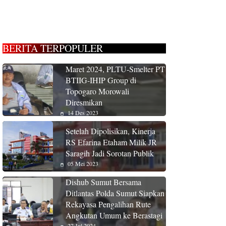
BERITA TERPOPULER
Maret 2024, PLTU-Smelter PT
BTIIG-IHIP Group di
Topogaro Morowali
Diresmikan
14 Des 2023
Setelah Dipolisikan, Kinerja
RS Efarina Etaham Milik JR
Saragih Jadi Sorotan Publik
05 Mei 2023
Dishub Sumut Bersama
Ditlantas Polda Sumut Siapkan
Rekayasa Pengalihan Rute
Angkutan Umum ke Berastagi
27 Jul 2024