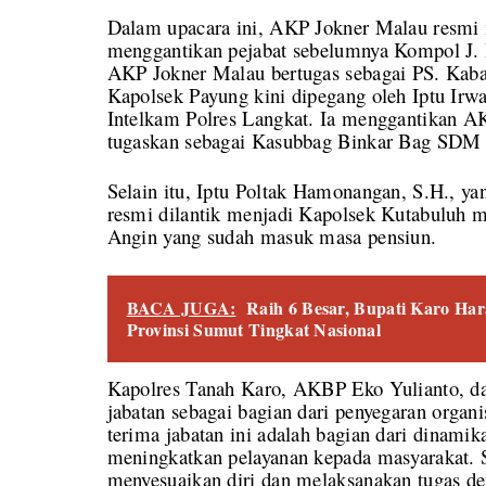
Dalam upacara ini, AKP Jokner Malau resmi 
menggantikan pejabat sebelumnya Kompol J.
AKP Jokner Malau bertugas sebagai PS. Kaba
Kapolsek Payung kini dipegang oleh Iptu Irw
Intelkam Polres Langkat. Ia menggantikan AK
tugaskan sebagai Kasubbag Binkar Bag SDM 
Selain itu, Iptu Poltak Hamonangan, S.H., ya
resmi dilantik menjadi Kapolsek Kutabuluh 
Angin yang sudah masuk masa pensiun.
BACA JUGA:
Raih 6 Besar, Bupati Karo Har
Provinsi Sumut Tingkat Nasional
Kapolres Tanah Karo, AKBP Eko Yulianto, d
jabatan sebagai bagian dari penyegaran organi
terima jabatan ini adalah bagian dari dinamik
meningkatkan pelayanan kepada masyarakat. Sa
menyesuaikan diri dan melaksanakan tugas d