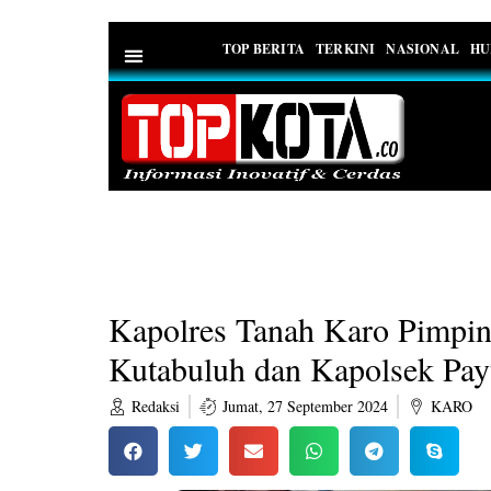
TOP BERITA
TERKINI
NASIONAL
HU
PEDOMAN MEDIA SIBER
Kapolres Tanah Karo Pimpin
Kutabuluh dan Kapolsek Pa
Redaksi
Jumat, 27 September 2024
KARO