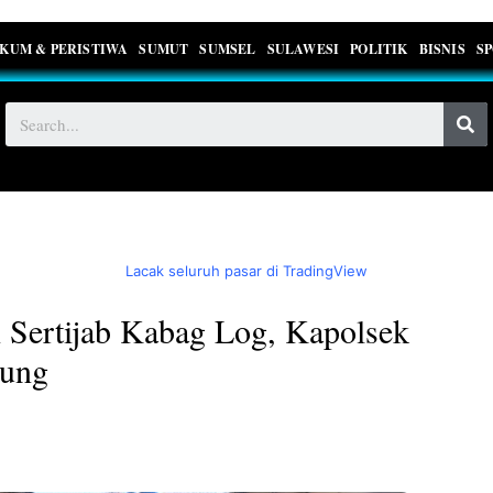
KUM & PERISTIWA
SUMUT
SUMSEL
SULAWESI
POLITIK
BISNIS
S
Lacak seluruh pasar di TradingView
 Sertijab Kabag Log, Kapolsek
yung