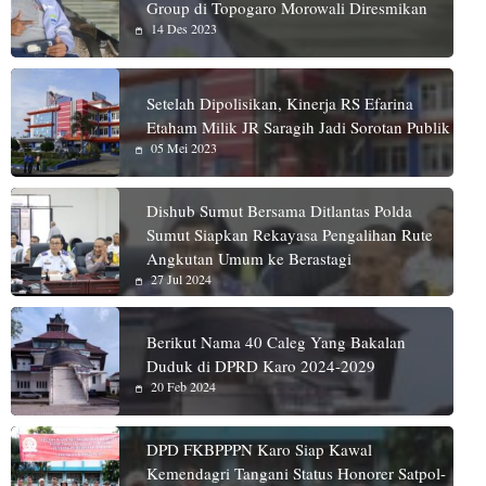
Group di Topogaro Morowali Diresmikan
14 Des 2023
Setelah Dipolisikan, Kinerja RS Efarina
Etaham Milik JR Saragih Jadi Sorotan Publik
05 Mei 2023
Dishub Sumut Bersama Ditlantas Polda
Sumut Siapkan Rekayasa Pengalihan Rute
Angkutan Umum ke Berastagi
27 Jul 2024
Berikut Nama 40 Caleg Yang Bakalan
Duduk di DPRD Karo 2024-2029
20 Feb 2024
DPD FKBPPPN Karo Siap Kawal
Kemendagri Tangani Status Honorer Satpol-