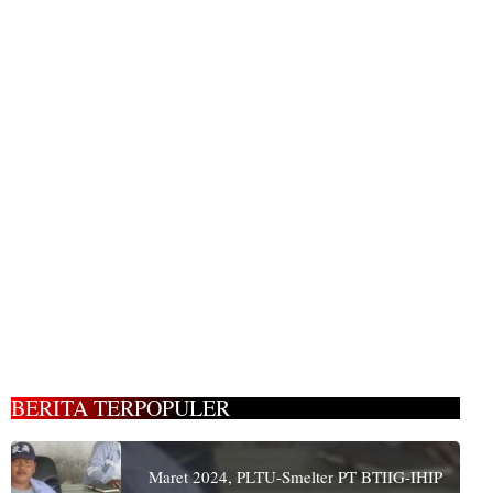
BERITA TERPOPULER
Maret 2024, PLTU-Smelter PT BTIIG-IHIP