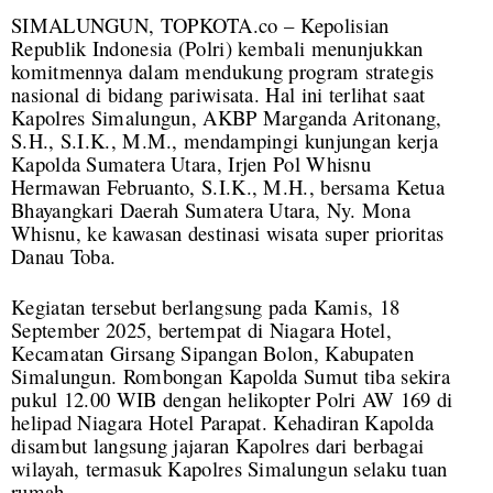
SIMALUNGUN, TOPKOTA.co – Kepolisian
Republik Indonesia (Polri) kembali menunjukkan
komitmennya dalam mendukung program strategis
nasional di bidang pariwisata. Hal ini terlihat saat
Kapolres Simalungun, AKBP Marganda Aritonang,
S.H., S.I.K., M.M., mendampingi kunjungan kerja
Kapolda Sumatera Utara, Irjen Pol Whisnu
Hermawan Februanto, S.I.K., M.H., bersama Ketua
Bhayangkari Daerah Sumatera Utara, Ny. Mona
Whisnu, ke kawasan destinasi wisata super prioritas
Danau Toba.
Kegiatan tersebut berlangsung pada Kamis, 18
September 2025, bertempat di Niagara Hotel,
Kecamatan Girsang Sipangan Bolon, Kabupaten
Simalungun. Rombongan Kapolda Sumut tiba sekira
pukul 12.00 WIB dengan helikopter Polri AW 169 di
helipad Niagara Hotel Parapat. Kehadiran Kapolda
disambut langsung jajaran Kapolres dari berbagai
wilayah, termasuk Kapolres Simalungun selaku tuan
rumah.