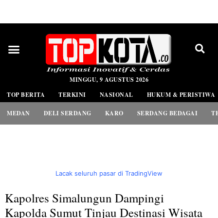
PEDOMAN MEDIA SIBER
MINGGU, 9 AGUSTUS 2026
TOP BERITA
TERKINI
NASIONAL
HUKUM & PERISTIWA
MEDAN
DELI SERDANG
KARO
SERDANG BEDAGAI
T
Lacak seluruh pasar di TradingView
Kapolres Simalungun Dampingi
Kapolda Sumut Tinjau Destinasi Wisata