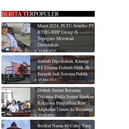
BERITA TERPOPULER
Maret 2024, PLTU-Smelter PT
BTIIG-IHIP Group di
Topogaro Morowali
Diresmikan
14 Des 2023
Setelah Dipolisikan, Kinerja
RS Efarina Etaham Milik JR
Saragih Jadi Sorotan Publik
05 Mei 2023
Dishub Sumut Bersama
Ditlantas Polda Sumut Siapkan
Rekayasa Pengalihan Rute
Angkutan Umum ke Berastagi
27 Jul 2024
Berikut Nama 40 Caleg Yang