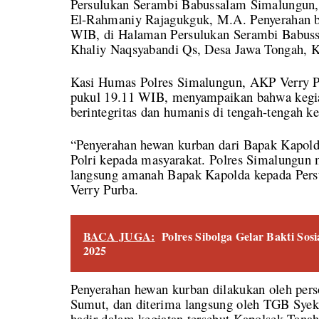
Persulukan Serambi Babussalam Simalungun
El-Rahmaniy Rajagukguk, M.A. Penyerahan be
WIB, di Halaman Persulukan Serambi Babuss
Khaliy Naqsyabandi Qs, Desa Jawa Tongah, 
Kasi Humas Polres Simalungun, AKP Verry Pur
pukul 19.11 WIB, menyampaikan bahwa kegiat
berintegritas dan humanis di tengah-tengah k
“Penyerahan hewan kurban dari Bapak Kapolda
Polri kepada masyarakat. Polres Simalungun
langsung amanah Bapak Kapolda kepada Pers
Verry Purba.
BACA JUGA:
Polres Sibolga Gelar Bakti So
2025
Penyerahan hewan kurban dilakukan oleh pers
Sumut, dan diterima langsung oleh TGB Sye
hadir dalam kegiatan tersebut Kapolsek Tan