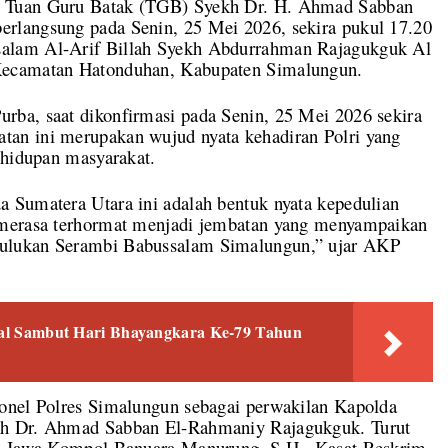
, Tuan Guru Batak (TGB) Syekh Dr. H. Ahmad Sabban
rlangsung pada Senin, 25 Mei 2026, sekira pukul 17.20
alam Al-Arif Billah Syekh Abdurrahman Rajagukguk Al
Kecamatan Hatonduhan, Kabupaten Simalungun.
ba, saat dikonfirmasi pada Senin, 25 Mei 2026 sekira
an ini merupakan wujud nyata kehadiran Polri yang
ehidupan masyarakat.
 Sumatera Utara ini adalah bentuk nyata kepedulian
 merasa terhormat menjadi jembatan yang menyampaikan
ulukan Serambi Babussalam Simalungun,” ujar AKP
sial Sambut Hari Bhayangkara Ke-79 Tahun
onel Polres Simalungun sebagai perwakilan Kapolda
kh Dr. Ahmad Sabban El-Rahmaniy Rajagukguk. Turut
ah Jawa Kompol Banuara Manurung, S.H., Kasat Reskrim