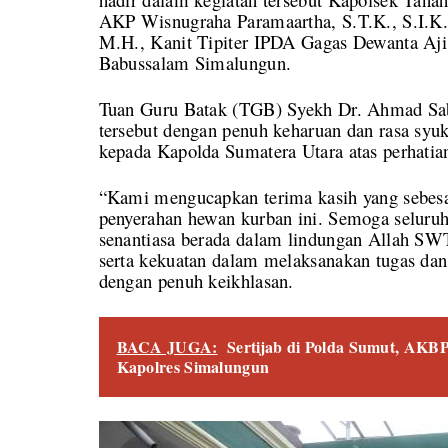
AKP Wisnugraha Paramaartha, S.T.K., S.I.K.
M.H., Kanit Tipiter IPDA Gagas Dewanta Aji,
Babussalam Simalungun.
Tuan Guru Batak (TGB) Syekh Dr. Ahmad S
tersebut dengan penuh keharuan dan rasa syu
kepada Kapolda Sumatera Utara atas perhatia
“Kami mengucapkan terima kasih yang sebesa
penyerahan hewan kurban ini. Semoga seluruh
senantiasa berada dalam lindungan Allah SWT
serta kekuatan dalam melaksanakan tugas dan
dengan penuh keikhlasan.
BACA JUGA:
Sertijab di Polda Sumut, AKBP
Kapolres Simalungun