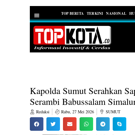
TOP BERITA
TERKINI
NASIONAL
HU
PEDOMAN MEDIA SIBER
Kapolda Sumut Serahkan Sap
Serambi Babussalam Simalu
Redaksi
Rabu, 27 Mei 2026
SUMUT