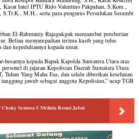
, Kasat Intel IPTU Rido Valentino Pakpahan, S.Kom.,
 S.Tr.K., M.H., serta para pengurus Persulukan Serambi
abban El-Rahmaniy Rajagukguk menyambut pemberian
kur. Beliau menyampaikan terima kasih yang tulus
n dan kepeduliannya kepada umat.
r-besarnya kepada Bapak Kapolda Sumatera Utara atas
 personel di jajaran Kepolisian Daerah Sumatera Utara
, Tuhan Yang Maha Esa, dan selalu diberikan kesehatan
 tanggung jawab sebagai anggota Kepolisian,” ucap TGB
 Choky Sentosa S Meliala Resmi Jabat