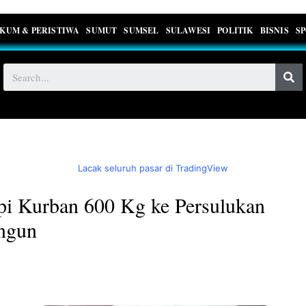
KUM & PERISTIWA
SUMUT
SUMSEL
SULAWESI
POLITIK
BISNIS
S
Lacak seluruh pasar di TradingView
i Kurban 600 Kg ke Persulukan
ngun