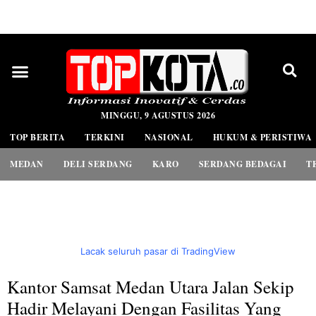
PEDOMAN MEDIA SIBER
MINGGU, 9 AGUSTUS 2026
TOP BERITA
TERKINI
NASIONAL
HUKUM & PERISTIWA
MEDAN
DELI SERDANG
KARO
SERDANG BEDAGAI
T
Lacak seluruh pasar di TradingView
Kantor Samsat Medan Utara Jalan Sekip
Hadir Melayani Dengan Fasilitas Yang