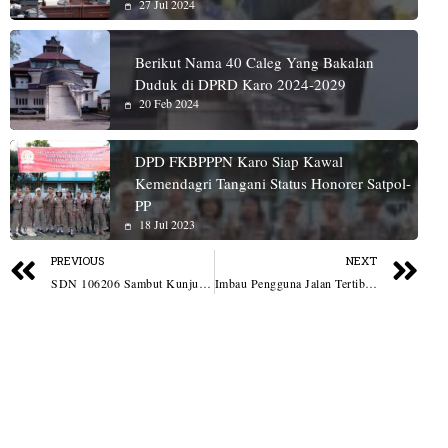
27 Jul 2024
Berikut Nama 40 Caleg Yang Bakalan
Duduk di DPRD Karo 2024-2029
20 Feb 2024
DPD FKBPPPN Karo Siap Kawal
Kemendagri Tangani Status Honorer Satpol-
PP
18 Jul 2023
PREVIOUS
NEXT
SDN 106206 Sambut Kunjungan Tim Evaluasi Sekolah Rujukan Google
Imbau Pengguna Jalan Tertib Berlalu Lintas, Personil Polres Sibolga Berikan Hadiah